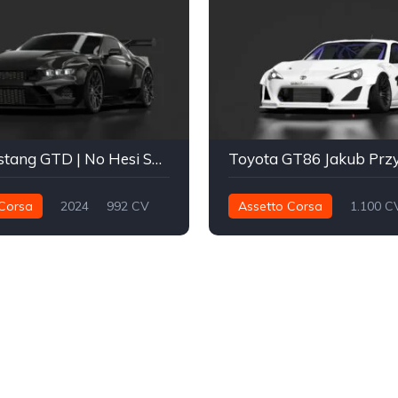
Ford Mustang GTD | No Hesi Spec
Corsa
2024
992 CV
Assetto Corsa
1.100 C
Trasera - RWD
Calle
1.352 nm
Trasera - RWD
Deriva