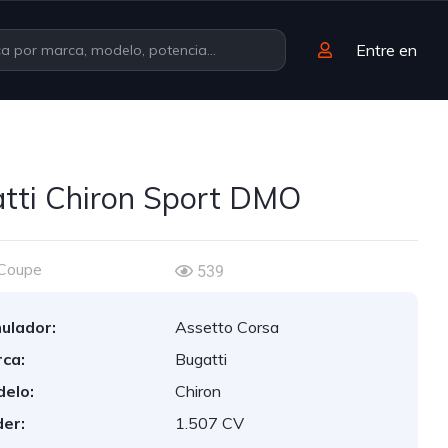
Entre en
tti Chiron Sport DMO
Coupe
539
ulador:
Assetto Corsa
ca:
Bugatti
elo:
Chiron
er:
1.507 CV