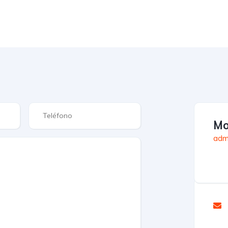
Mo
adm