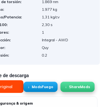
 de torsión:
1.869 nm
o:
1.977 kg
o/Potencia:
1,31 kg/cv
 100:
2,30 s
ores:
1
cción:
Integral - AWD
or:
Quy
sión:
0.2
e de descarga
riginal
ModsFuego
ShareMods
gurança & origem