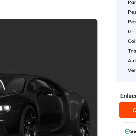
Par
Pes
Pes
0 -
Col
Tra
Aut
Ver
Enlac
O
Se