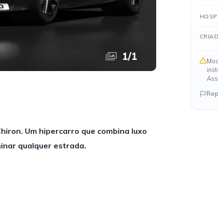
HOSP
CRIA
1
/
1
Mod
ins
Ass
Rep
hiron. Um hipercarro que combina luxo
nar qualquer estrada.