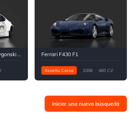
Toyota GT86 Jakub Przygonski - CDT
Ferrari F430 F1
V
Assetto Corsa
2006
483 CV
465 nm
Trasera - RWD
Calle
Iniciar una nueva búsqueda