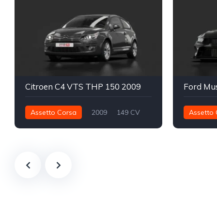
Citroen C4 VTS THP 150 2009
Assetto Corsa
2009
149 CV
Assetto 
240 nm
Delantero - FWD
Calle
990 nm