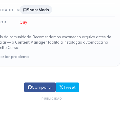
ShareMods
EDADO EM
Quy
DOR
s da comunidade. Recomendamos escanear o arquivo antes de
talar — o
Content Manager
facilita a instalação automática no
etto Corsa.
ortar problema
Compartir
Tweet
PUBLICIDAD