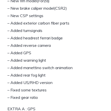
– New rim model(Forza)
– New brake caliper model(CSR2)
– New CSP settings
– Added exterior carbon fiber parts
– Added turnsignals
– Added headrest ferrari badge
– Added reverse camera
– Added GPS
– Added warning light
– Added manettino switch animation
– Added rear fog light
– Added US/RHD version
– Fixed some textures
– Fixed gear ratio
EXTRA A : GPS