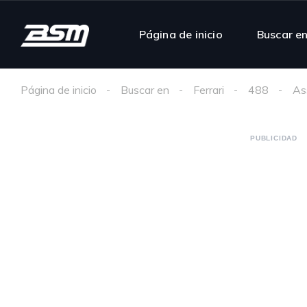
Página de inicio
Buscar e
Página de inicio
Buscar en
Ferrari
488
As
PUBLICIDAD