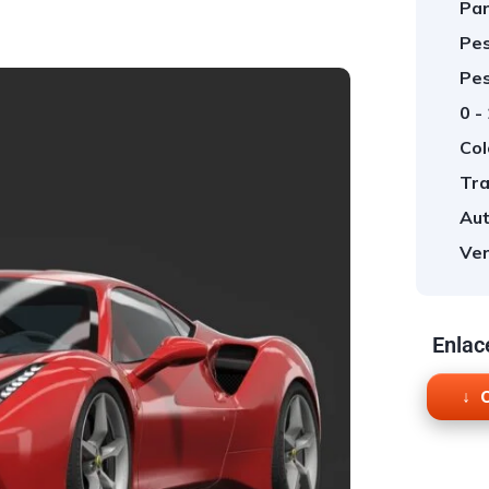
Par
Pes
Pes
0 -
Col
Tra
Aut
Ver
Enlac
O