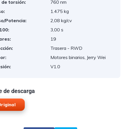
 de torsión:
760 nm
o:
1.475 kg
o/Potencia:
2,08 kg/cv
 100:
3,00 s
ores:
19
cción:
Trasera - RWD
or:
Motores binarios, Jerry Wei
sión:
V1.0
e de descarga
riginal