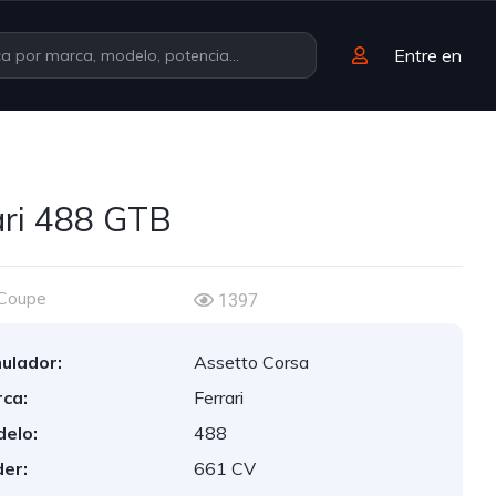
Entre en
ari 488 GTB
Coupe
1397
ulador:
Assetto Corsa
ca:
Ferrari
elo:
488
er:
661 CV