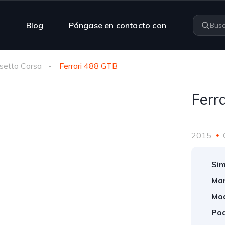
n
Blog
Póngase en contacto con
setto Corsa
Ferrari 488 GTB
Ferr
2015
Sim
Mar
Mod
Pod