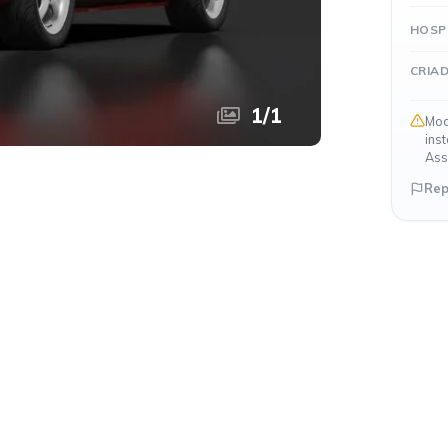
HOSP
CRIA
1
/
1
Mod
ins
Ass
Rep