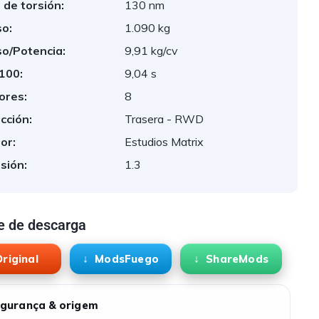
 de torsión:
130 nm
o:
1.090 kg
o/Potencia:
9,91 kg/cv
 100:
9,04 s
ores:
8
cción:
Trasera - RWD
or:
Estudios Matrix
sión:
1.3
e de descarga
riginal
ModsFuego
ShareMods
gurança & origem