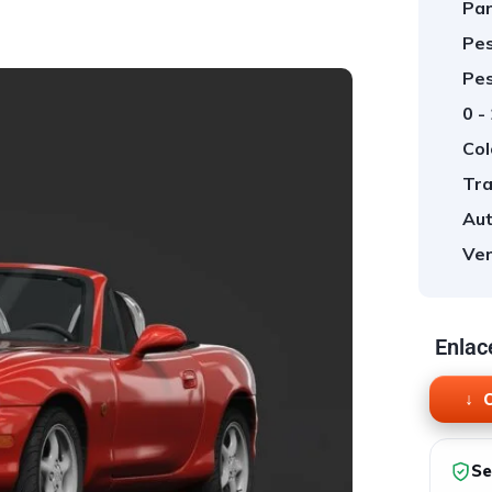
Par
Pes
Pes
0 -
Col
Tra
Aut
Ver
Enlac
O
Se