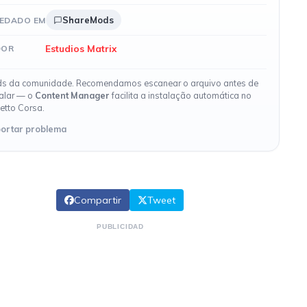
ShareMods
EDADO EM
Estudios Matrix
DOR
s da comunidade. Recomendamos escanear o arquivo antes de
talar — o
Content Manager
facilita a instalação automática no
etto Corsa.
ortar problema
Compartir
Tweet
PUBLICIDAD