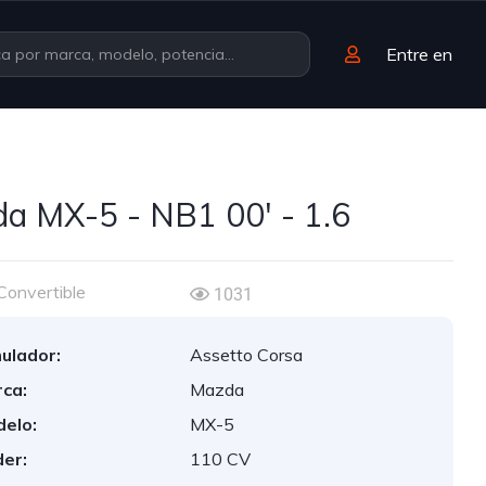
Entre en
a MX-5 - NB1 00' - 1.6
Convertible
1031
ulador:
Assetto Corsa
ca:
Mazda
elo:
MX-5
er:
110 CV