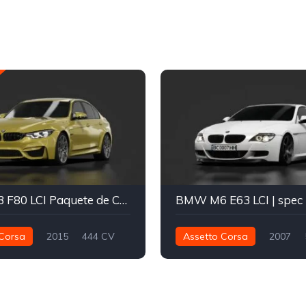
BMW M3 F80 LCI Paquete de Competición
BMW M6 E63 LCI | spec
Corsa
2015
444 CV
Assetto Corsa
2007
Trasera - RWD
Calle
520 nm
Trasera - RWD