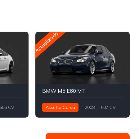
Actualizado
BMW M5 E60 MT
506 CV
Assetto Corsa
2008
507 CV
Calle
520 nm
Trasera - RWD
Calle