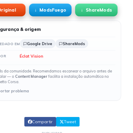
riginal
ModsFuego
ShareMods
gurança & origem
Google Drive
ShareMods
EDADO EM
Éclat Vision
DOR
s da comunidade. Recomendamos escanear o arquivo antes de
talar — o
Content Manager
facilita a instalação automática no
etto Corsa.
ortar problema
Compartir
Tweet