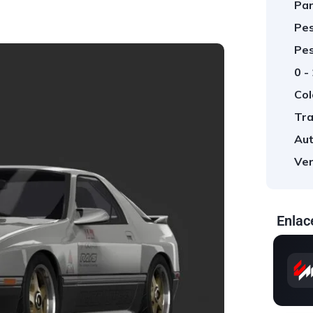
Par
Pes
Pes
0 -
Col
Tra
Aut
Ver
Enlac