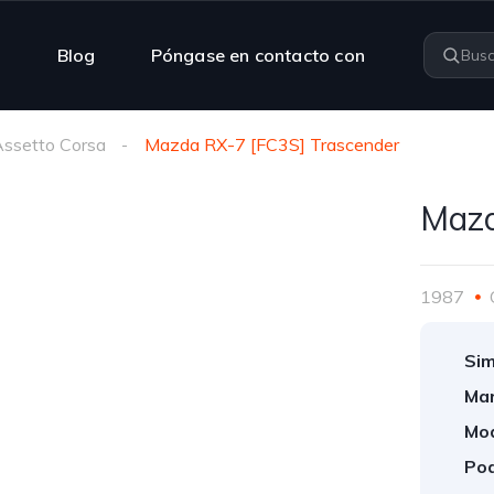
n
Blog
Póngase en contacto con
ssetto Corsa
Mazda RX-7 [FC3S] Trascender
Mazd
1987
Sim
Mar
Mod
Pod