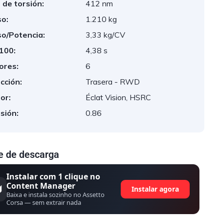
 de torsión:
412 nm
o:
1.210 kg
o/Potencia:
3,33 kg/CV
 100:
4,38 s
ores:
6
cción:
Trasera - RWD
or:
Éclat Vision, HSRC
sión:
0.86
e de descarga
Instalar com 1 clique no
Content Manager
Instalar agora
Baixa e instala sozinho no Assetto
Corsa — sem extrair nada