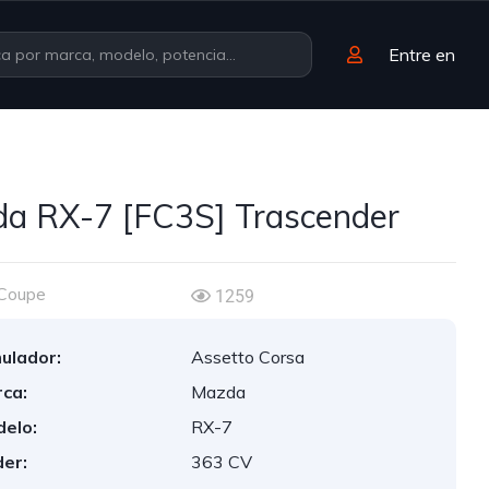
Entre en
a RX-7 [FC3S] Trascender
Coupe
1259
ulador:
Assetto Corsa
ca:
Mazda
elo:
RX-7
er:
363 CV