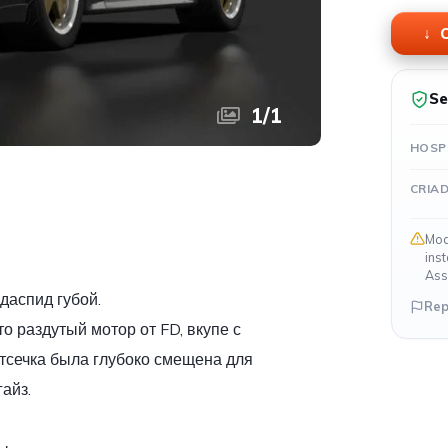
O
Se
1
/
1
HOSP
CRIA
Mod
ins
Ass
даспид губой.
Rep
то раздутый мотор от FD, вкупе с
тсечка была глубоко смещена для
гайз.