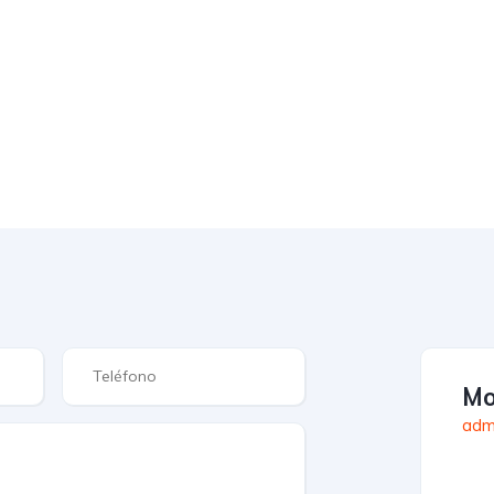
Mo
adm