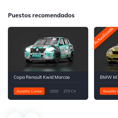
Puestos recomendados
Actualizado
Copa Renault Kwid Marcas
Assetto Corsa
2020
270 CV
Assetto 
268 nm
Delantero - FWD
Pista
650 nm