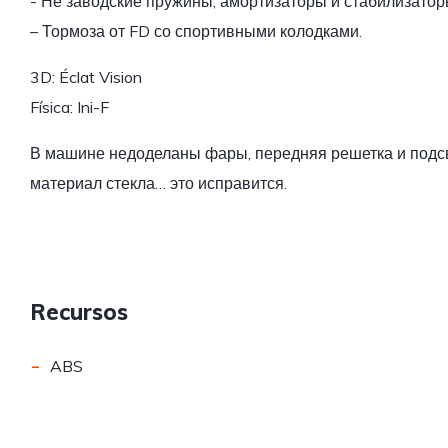
- Не заводские пружины, амортизаторы и стабилизатор
– Тормоза от FD со спортивными колодками.
3D: Éclat Vision
Física: Ini-F
В машине недоделаны фары, передняя решетка и подсв
материал стекла… это исправится.
Recursos
-
ABS