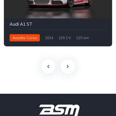
Audi A1 ST
Assetto Corsa
2014
225 CV
225 nm
Delantero - FWD
Super Turismo Uruguay
Pista