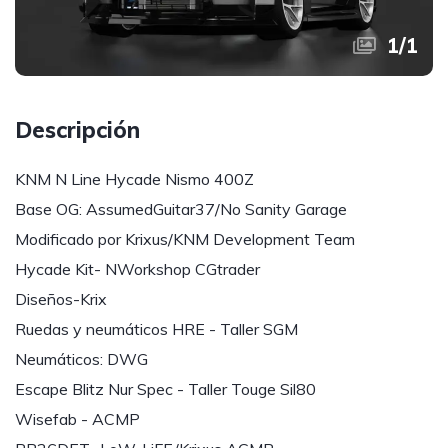
1
/
1
Descripción
KNM N Line Hycade Nismo 400Z
Base OG: AssumedGuitar37/No Sanity Garage
Modificado por Krixus/KNM Development Team
Hycade Kit- NWorkshop CGtrader
Diseños-Krix
Ruedas y neumáticos HRE - Taller SGM
Neumáticos: DWG
Escape Blitz Nur Spec - Taller Touge Sil80
Wisefab - ACMP