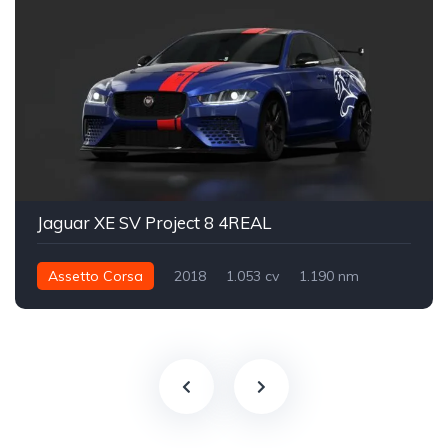
Jaguar XE SV Project 8 4REAL
Assetto Corsa
2018
1.053 cv
1.190 nm
Integral - AWD
Pista