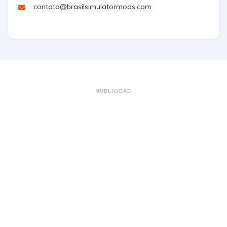
contato@brasilsimulatormods.com
PUBLICIDAD