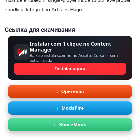
must be enabled in single-player mode to achieve proper
handling. Integration Artist is Hugo.
Ссылка для скачивания
Instalar com 1 clique no Content
Manager
Baixa e instala sozinho no Assetto Corsa — sem
extrair nada
Instalar agora
Оригинал
ModsFire
ShareMods