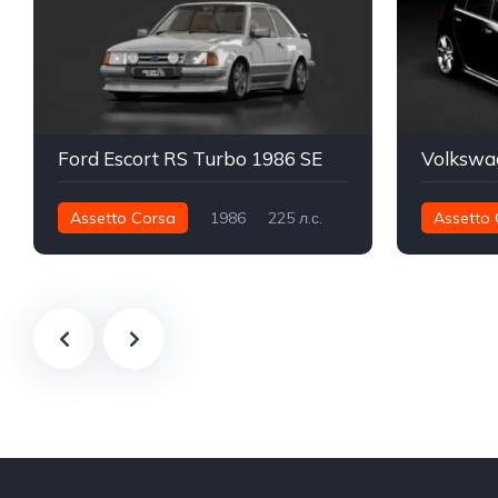
Ford Escort RS Turbo 1986 SE
Volkswa
Assetto Corsa
1986
225 л.с.
Assetto 
312 нм
Передний - FWD
Улица
650 нм