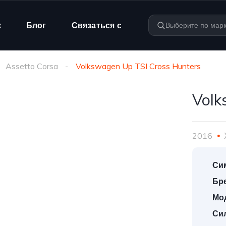
к
Блог
Связаться с
Assetto Corsa
Volkswagen Up TSI Cross Hunters
Volk
2016
Си
Бр
Мо
Сил