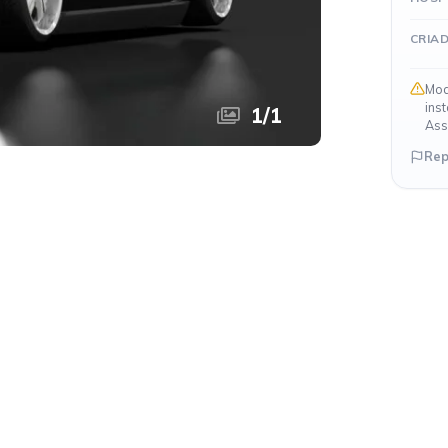
CRIA
Mod
ins
1
/
1
Ass
Rep