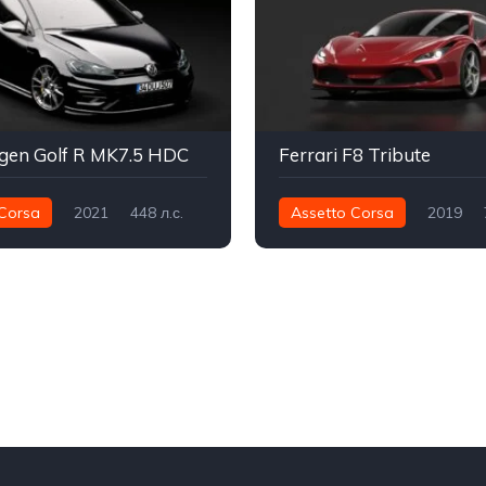
gen Golf R MK7.5 HDC
Ferrari F8 Tribute
Corsa
2021
448 л.с.
Assetto Corsa
2019
Интеграл - AWD
Улица
770 нм
Задний - RWD
У