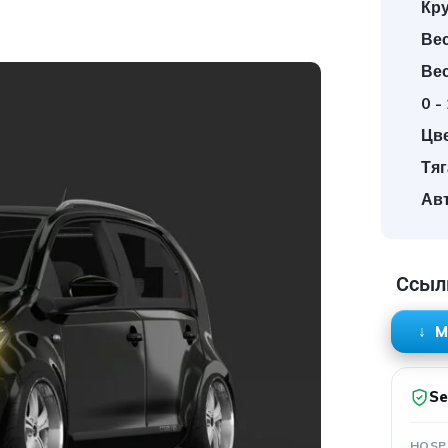
Кр
Вес
Ве
0 -
Цве
Тяг
Авт
Ссыл
M
Se
HOSP