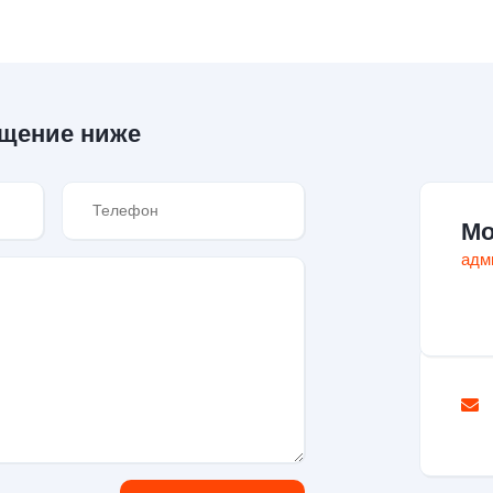
бщение ниже
Мо
адм