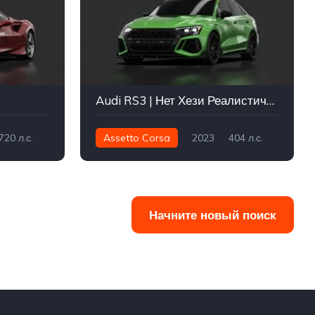
Audi RS3 | Нет Хези Реалистичный
720 л.с.
Assetto Corsa
2023
404 л.с.
лица
532 нм
Интеграл - AWD
Улица
Начните новый поиск