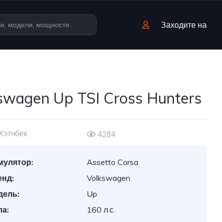
Заходите на
swagen Up TSI Cross Hunters
Хэтчбек
4284
мулятор:
Assetto Corsa
енд:
Volkswagen
дель:
Up
а:
160 л.с.