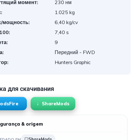
утящий момент:
230 нм
:
1.025 kg
с/мощность:
6,40 kg/cv
 100:
7,40 s
та:
9
а:
Передний - FWD
ор:
Hunters Graphic
ка для скачивания
odsFire
ShareMods
gurança & origem
ShareMods
EDADO EM