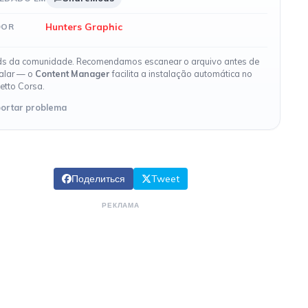
Hunters Graphic
DOR
s da comunidade. Recomendamos escanear o arquivo antes de
talar — o
Content Manager
facilita a instalação automática no
etto Corsa.
ortar problema
Поделиться
Tweet
РЕКЛАМА