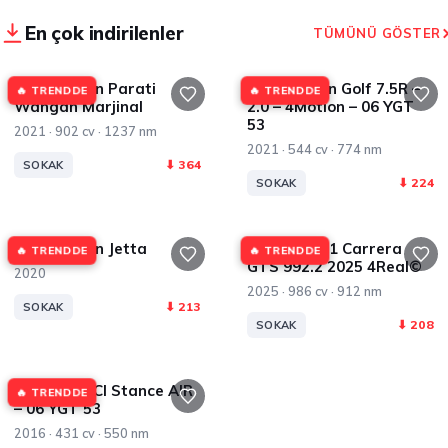
En çok indirilenler
TÜMÜNÜ GÖSTER
Volkswagen Parati
Volkswagen Golf 7.5R –
🔥 TRENDDE
🔥 TRENDDE
Wangan Marjinal
2.0 – 4Motion – 06 YGT
53
2021 · 902 cv · 1237 nm
2021 · 544 cv · 774 nm
⬇ 364
SOKAK
⬇ 224
SOKAK
Volkswagen Jetta
Porsche 911 Carrera
🔥 TRENDDE
🔥 TRENDDE
GTS 992.2 2025 4Real©
2020
2025 · 986 cv · 912 nm
⬇ 213
SOKAK
⬇ 208
SOKAK
BMW M4 LCI Stance AIR
🔥 TRENDDE
– 06 YGT 53
2016 · 431 cv · 550 nm