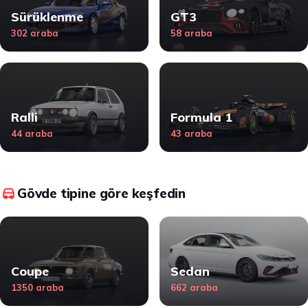
Sürüklenme
GT3
302 araba
58 araba
Ralli
Formula 1
44 araba
43 araba
Gövde tipine göre keşfedin
Coupe
Sedan
1350 araba
662 araba