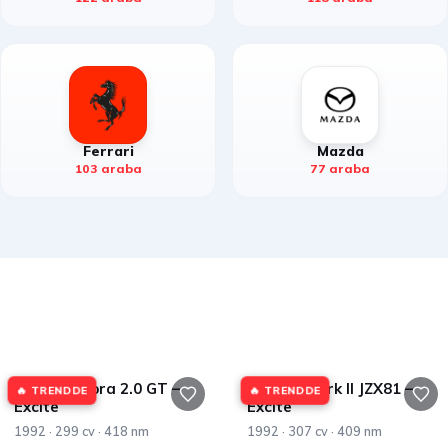
Ferrari
Mazda
103 araba
77 araba
Toyota Supra 2.0 GT –
Toyota Mark II JZX81 –
🔥 TRENDDE
🔥 TRENDDE
Excite
Excite
1992 · 299 cv · 418 nm
1992 · 307 cv · 409 nm