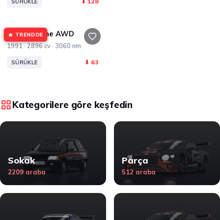
⬇ 128
SÜRÜKLE
GMC Syclone AWD
🔥 TRENDDE
1991 · 2896 cv · 3060 nm
⬇ 63
SÜRÜKLE
Kategorilere göre keşfedin
Sokak
Parça
2209 araba
512 araba