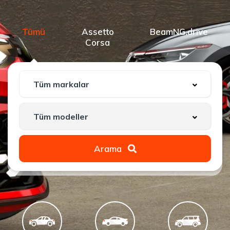
Tümü
Assetto
BeamNG.drive
Corsa
Arama