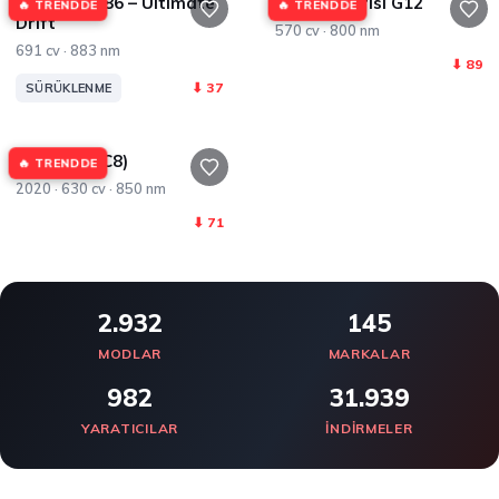
Toyota GT86 – Ultimate
BMW 7 Serisi G12
🔥 TRENDDE
🔥 TRENDDE
Drift
570 cv · 800 nm
691 cv · 883 nm
⬇ 89
⬇ 37
SÜRÜKLENME
Audi RS6 (C8)
🔥 TRENDDE
2020 · 630 cv · 850 nm
⬇ 71
2.932
145
MODLAR
MARKALAR
982
31.939
YARATICILAR
INDIRMELER