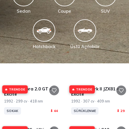
Sedan
Coupe
SUV
Hatchback
Üstü Açılabilir
Toyota Supra 2.0 GT –
Toyota Mark II JZX81 –
🔥 TRENDDE
🔥 TRENDDE
Excite
Excite
1992 · 299 cv · 418 nm
1992 · 307 cv · 409 nm
⬇ 44
⬇ 29
SOKAK
SÜRÜKLENME