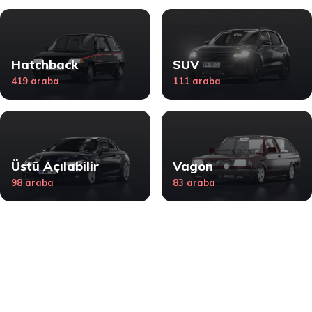
Hatchback
SUV
419 araba
111 araba
Üstü Açılabilir
Vagon
98 araba
83 araba