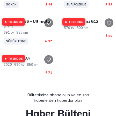
⬇ 44
⬇ 29
SOKAK
SÜRÜKLENME
Toyota GT86 – Ultimate
BMW 7 Serisi G12
🔥 TRENDDE
🔥 TRENDDE
Drift
570 cv · 800 nm
691 cv · 883 nm
⬇ 89
⬇ 37
SÜRÜKLENME
Audi RS6 (C8)
🔥 TRENDDE
2020 · 630 cv · 850 nm
⬇ 71
Bültenimize abone olun ve en son
haberlerden haberdar olun
Haber Bülteni