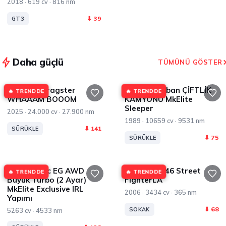
2018 · 619 cv · 816 nm
⬇ 39
GT3
Daha güçlü
TÜMÜNÜ GÖSTER
Top Fuel Dragster
GMC Suburban ÇİFTLİK
🔥 TRENDDE
🔥 TRENDDE
WHAAAM BOOOM
KAMYONU MkElite
Sleeper
2025 · 24.000 cv · 27.900 nm
1989 · 10659 cv · 9531 nm
⬇ 141
SÜRÜKLE
⬇ 75
SÜRÜKLE
Honda Civic EG AWD
BMW M3 E46 Street
🔥 TRENDDE
🔥 TRENDDE
Büyük Turbo (2 Ayar)
FighterLA
MkElite Exclusive IRL
2006 · 3434 cv · 365 nm
Yapımı
⬇ 68
SOKAK
5263 cv · 4533 nm