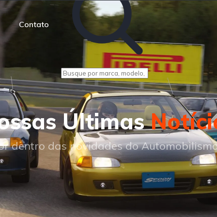
Contato
ossas Últimas
Notíci
or dentro das novidades do Automobilismo