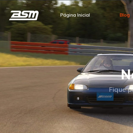
Página Inicial
Blog
N
Fique p