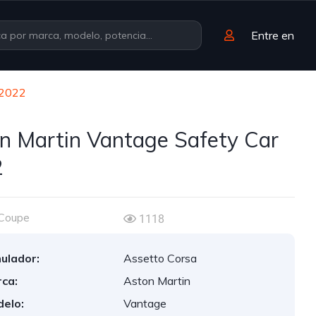
Entre en
 2022
n Martin Vantage Safety Car
2
Coupe
1118
ulador:
Assetto Corsa
ca:
Aston Martin
elo:
Vantage