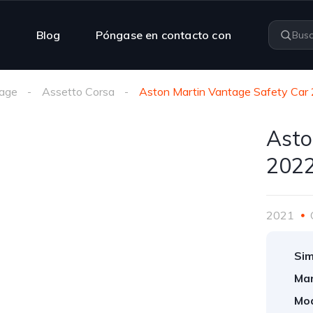
n
Blog
Póngase en contacto con
age
Assetto Corsa
Aston Martin Vantage Safety Car
Asto
202
2021
Sim
Mar
Mod