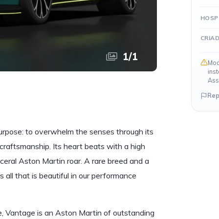
HOSP
CRIA
1
/
1
Mod
ins
Ass
Rep
 purpose: to overwhelm the senses through its
raftsmanship. Its heart beats with a high
ceral Aston Martin roar. A rare breed and a
ll that is beautiful in our performance
, Vantage is an Aston Martin of outstanding