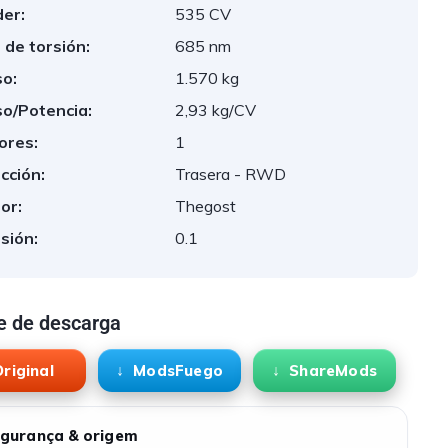
er:
535 CV
 de torsión:
685 nm
o:
1.570 kg
o/Potencia:
2,93 kg/CV
ores:
1
cción:
Trasera - RWD
or:
Thegost
sión:
0.1
e de descarga
riginal
ModsFuego
ShareMods
gurança & origem