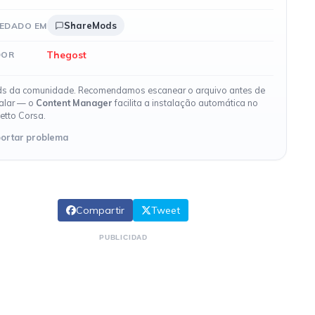
ShareMods
EDADO EM
Thegost
DOR
s da comunidade. Recomendamos escanear o arquivo antes de
talar — o
Content Manager
facilita a instalação automática no
etto Corsa.
ortar problema
Compartir
Tweet
PUBLICIDAD