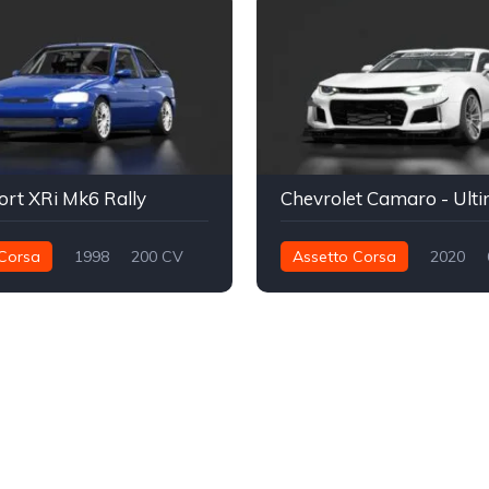
ort XRi Mk6 Rally
Corsa
1998
200 CV
Assetto Corsa
2020
Delantero - FWD
905 nm
Trasera - RWD
Rally