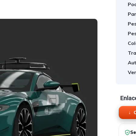
Pod
Par
Pes
Pes
Col
Tra
Aut
Ver
Enlac
O
Se