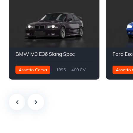
BMW M3 E36 Slang Spec
Ford Esc
Assetto Corsa
1995
400 CV
Assetto 
441 nm
Trasera - RWD
Calle
175 nm
Grupo A