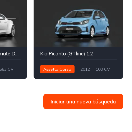
Chevrolet Camaro - Ultimate Drift
Kia Picanto (GTline) 1.2
663 CV
Assetto Corsa
2012
100 CV
Deriva
120 nm
Delantero - FWD
Calle
Iniciar una nueva búsqueda