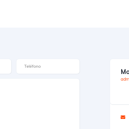
Mo
adm