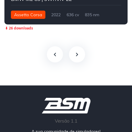
Assetto Corsa
2022
636 cv
835 nm
Traseira - RWD
Street
⬇ 26 downloads
Versão 1.1
A sua comunidade de simuladores!