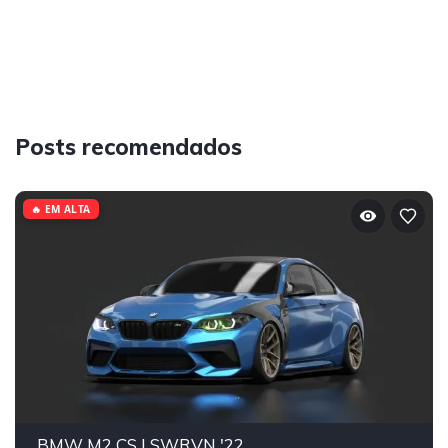
Posts recomendados
🔥 EM ALTA
BMW M2 CS | SWRVN '22