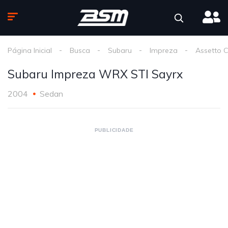
Página Inicial
Busca
Subaru
Impreza
Assetto 
Subaru Impreza WRX STI Sayrx
2004
Sedan
PUBLICIDADE