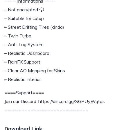
==== Informations ====
– Not encrypted 🙂
– Suitable for cutup
– Street Drifting Tires (kinda)
– Twin Turbo
– Anti-Lag System
– Realistic Dashboard
– RainFX Support
– Clear AO Mapping for Skins
– Realistic Interior
====Support====
Join our Discord: https://discord.gg/SGPUyWqtqs
=============================
Download Link