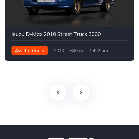
Isuzu D-Max 2010 Street Truck 3000
Assetto Corsa
2010
649 cv
1.422 nm
Integral - AWD
Drag