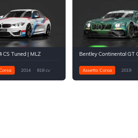
CS Tuned | MLZ
Corsa
2014
818 cv
Assetto Corsa
2019
Traseira - RWD
Track
591 nm
Traseira - RWD
Track