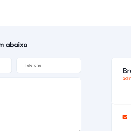
m abaixo
Br
admi