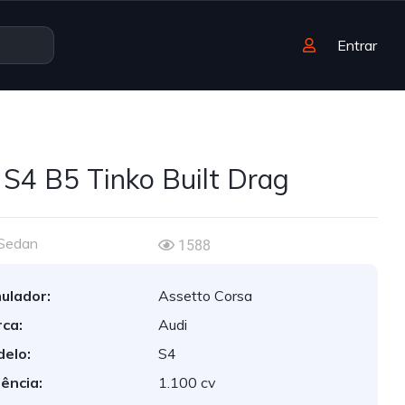
Entrar
 S4 B5 Tinko Built Drag
Sedan
1588
ulador:
Assetto Corsa
ca:
Audi
elo:
S4
ência:
1.100 cv