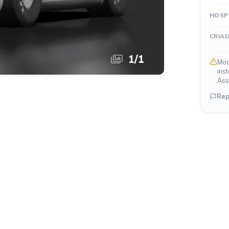
HOSP
CRIA
1
/
1
Mod
ins
Ass
Rep