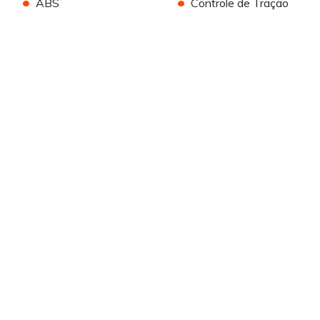
•
•
ABS
Controle de Tração