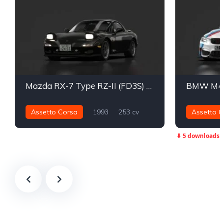
Mazda RX-7 Type RZ-II (FD3S) ɛ̃fini
BMW M4 
Assetto Corsa
1993
253 cv
Assetto 
295 nm
Traseira - RWD
Street
868 nm
⬇ 5 downloads