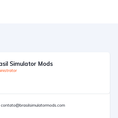
asil Simulator Mods
nistrator
contato@brasilsimulatormods.com