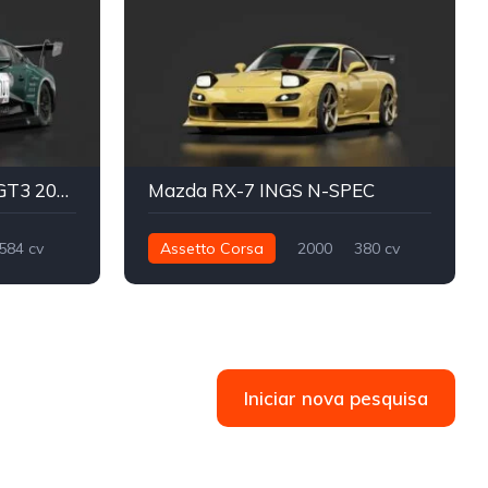
Bentley Continental GT GT3 2018
Mazda RX-7 INGS N-SPEC
584 cv
Assetto Corsa
2000
380 cv
GT3
424 nm
Traseira - RWD
Street
Iniciar nova pesquisa