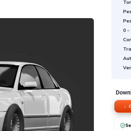
Tor
Pes
Pes
0 -
Cor
Tra
Aut
Ver
Downl
O
Se