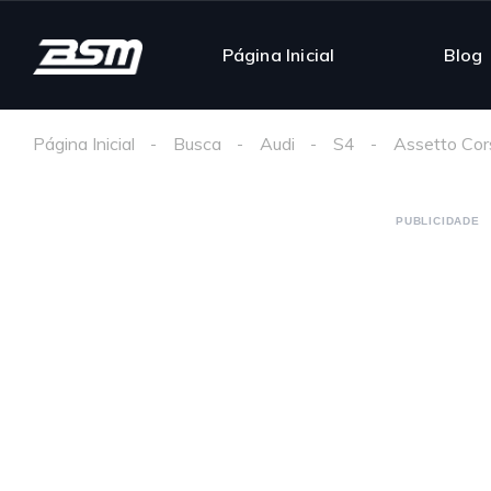
Página Inicial
Blog
Página Inicial
Busca
Audi
S4
Assetto Cor
PUBLICIDADE