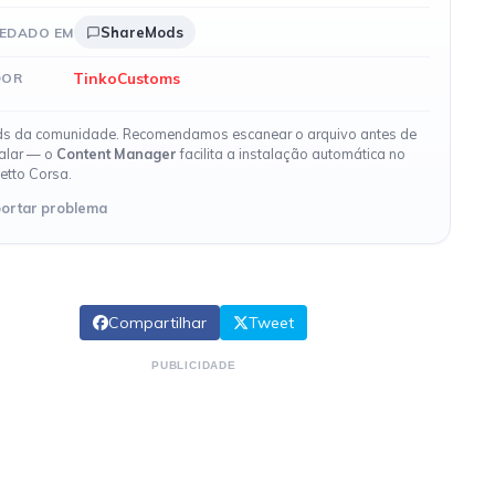
ShareMods
EDADO EM
TinkoCustoms
DOR
s da comunidade. Recomendamos escanear o arquivo antes de
talar — o
Content Manager
facilita a instalação automática no
etto Corsa.
ortar problema
Compartilhar
Tweet
PUBLICIDADE