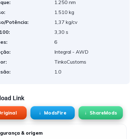
que:
1.250 nm
o:
1.510 kg
o/Potência:
1,37 kg/cv
 100:
3,30 s
es:
6
ção:
Integral - AWD
or:
TinkoCustoms
são:
1.0
oad Link
riginal
ModsFire
ShareMods
gurança & origem