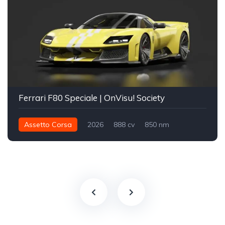
Ferrari F80 Speciale | OnVisu! Society
Assetto Corsa
2026
888 cv
850 nm
Integral - AWD
Street