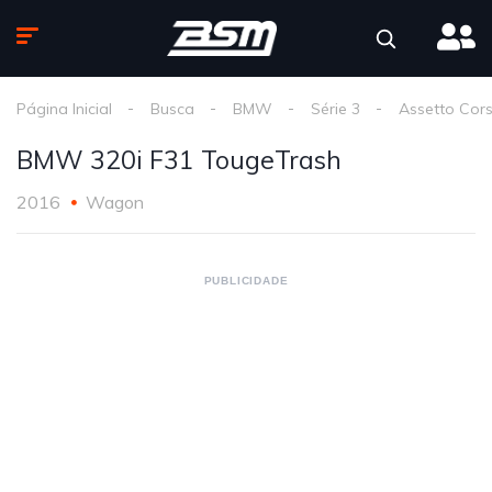
Página Inicial
Busca
BMW
Série 3
Assetto Cor
BMW 320i F31 TougeTrash
2016
Wagon
PUBLICIDADE