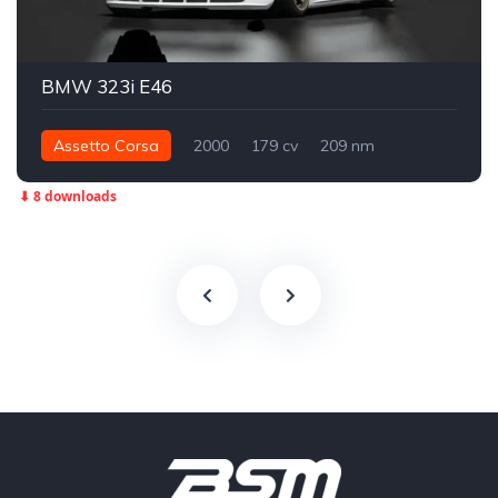
BMW 323i E46
Assetto Corsa
2000
179 cv
209 nm
Traseira - RWD
Street
⬇ 8 downloads