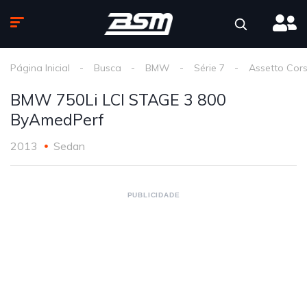
Página Inicial
Busca
BMW
Série 7
Assetto Cor
BMW 750Li LCI STAGE 3 800
ByAmedPerf
2013
Sedan
PUBLICIDADE