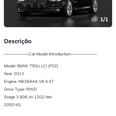
1
/
1
Descrição
——————Car Model Introduction——————-
Model: BMW 750Li LCI (F02)
Year: 2013
Engine: N63B44A V8 4.4T
Drive Type: RWD
Stage 3 806 ch 1202 Nm
2050 KG