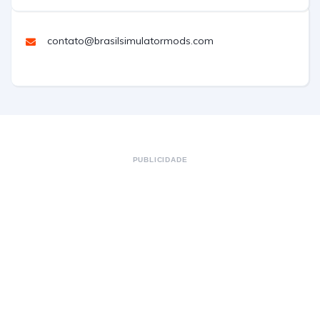
contato@brasilsimulatormods.com
PUBLICIDADE