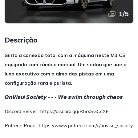
1
/
5
Descrição
Sinta a conexão total com a máquina neste M3 CS
equipado com câmbio manual. Um sedan que une o
luxo executivo com a alma das pistas em uma
configuração rara e purista.
𝙊𝙣𝙑𝙞𝙨𝙪! 𝙎𝙤𝙘𝙞𝙚𝙩𝙮 - - - 𝙒𝙚 𝙨𝙬𝙞𝙢 𝙩𝙝𝙧𝙤𝙪𝙜𝙝 𝙘𝙝𝙖𝙤𝙨.
Discord Server : https://discord.gg/R5rxSGCcXE
Patreon Page : https://www.patreon.com/c/onvisu_society