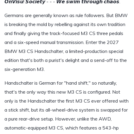
𝙊𝙣𝙑𝙞𝙨𝙪! 𝙎𝙤𝙘𝙞𝙚𝙩𝙮 - - - 𝙒𝙚 𝙨𝙬𝙞𝙢 𝙩𝙝𝙧𝙤𝙪𝙜𝙝 𝙘𝙝𝙖𝙤𝙨.
Germans are generally known as rule followers. But BMW
is breaking the mold by rebelling against its own tradition
and finally giving the track-focused M3 CS three pedals
and a six-speed manual transmission. Enter the 2027
BMW M3 CS Handschalter, a limited-production special
edition that's both a purist's delight and a send-off to the
six-generation M3.
Handschalter is German for "hand shift," so naturally,
that's the only way this new M3 CS is configured. Not
only is the Handschalter the first M3 CS ever offered with
a stick shift, but its all-wheel-drive system is swapped for
a pure rear-drive setup. However, unlike the AWD,
automatic-equipped M3 CS, which features a 543-hp