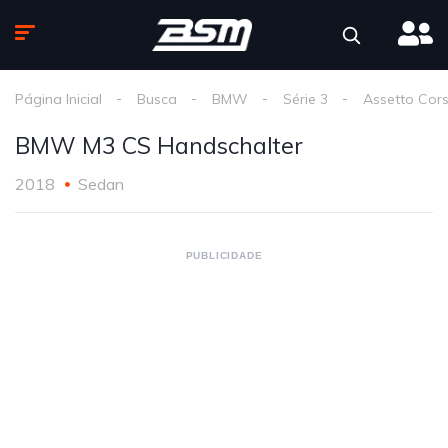
Página Inicial
Busca
BMW
Série 3
Assetto Cor
BMW M3 CS Handschalter
2018
Sedan
PUBLICIDADE