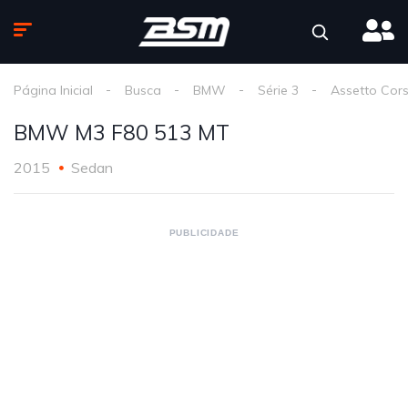
Página Inicial
Busca
BMW
Série 3
Assetto Cor
BMW M3 F80 513 MT
2015
Sedan
PUBLICIDADE