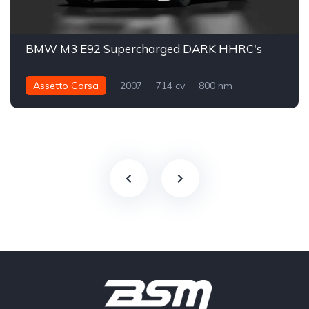
BMW M3 E92 Supercharged DARK HHRC's
Assetto Corsa
2007
714 cv
800 nm
Traseira - RWD
Track