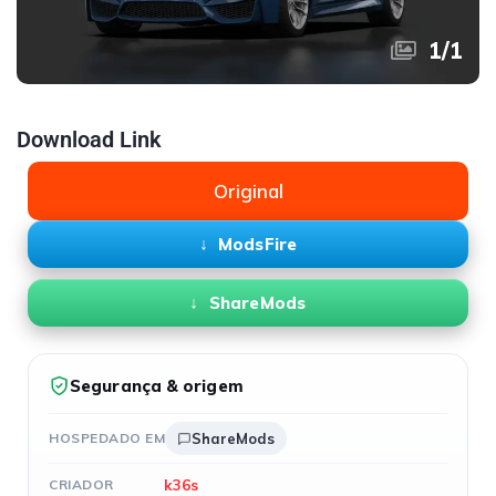
1
/
1
Download Link
Original
ModsFire
ShareMods
Segurança & origem
HOSPEDADO EM
ShareMods
k36s
CRIADOR