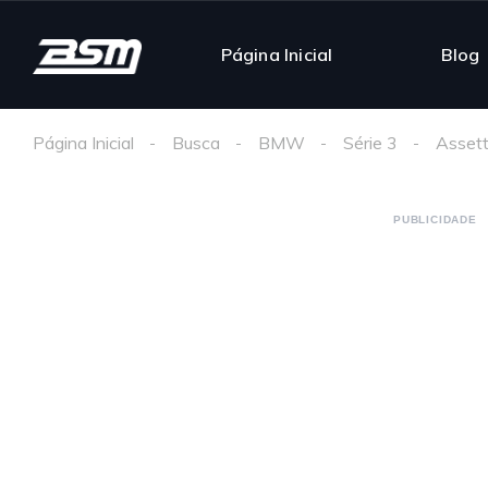
Página Inicial
Blog
Página Inicial
Busca
BMW
Série 3
Assett
PUBLICIDADE