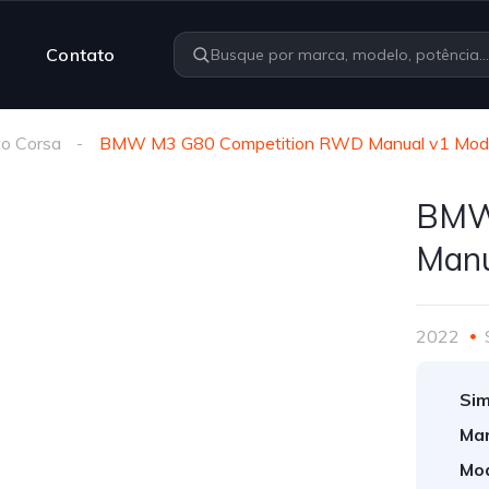
Contato
o Corsa
BMW M3 G80 Competition RWD Manual v1 Modif
BMW
Manu
2022
Sim
Mar
Mod