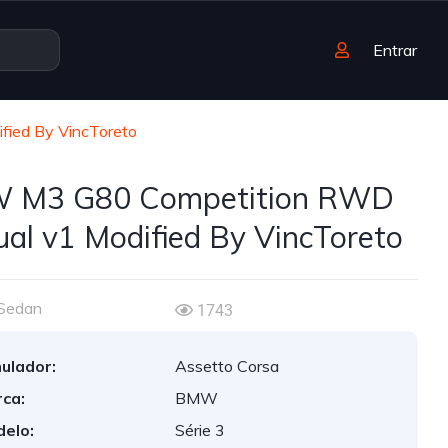
Entrar
ied By VincToreto
 M3 G80 Competition RWD
al v1 Modified By VincToreto
Sedan
1743
ulador:
Assetto Corsa
ca:
BMW
elo:
Série 3