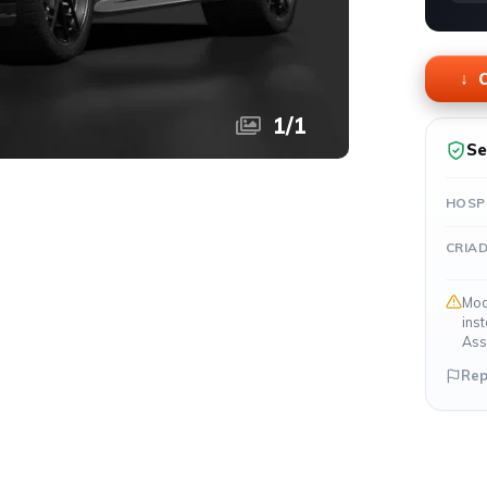
O
1
/
1
Se
HOSP
CRIA
Mod
ins
Ass
Rep