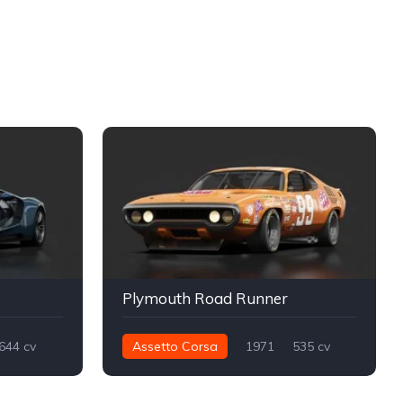
Plymouth Road Runner
644 cv
Assetto Corsa
1971
535 cv
Street
644 nm
Traseira - RWD
Nascar