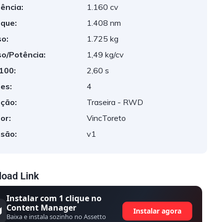
ência:
1.160 cv
que:
1.408 nm
o:
1.725 kg
o/Potência:
1,49 kg/cv
 100:
2,60 s
es:
4
ção:
Traseira - RWD
or:
VincToreto
são:
v1
oad Link
Instalar com 1 clique no
Content Manager
Instalar agora
Baixa e instala sozinho no Assetto