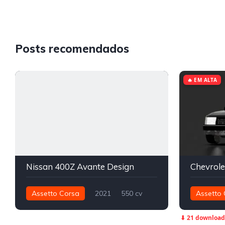
Posts recomendados
🔥 EM ALTA
Nissan 400Z Avante Design
Assetto Corsa
2021
550 cv
Assetto 
676 nm
Traseira - RWD
Drift
458 nm
⬇ 21 download
Street