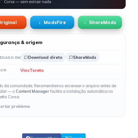
Corsa — sem extrair nada
riginal
ModsFire
ShareMods
gurança & origem
Download direto
ShareMods
EDADO EM
VincToreto
DOR
s da comunidade. Recomendamos escanear o arquivo antes de
talar — o
Content Manager
facilita a instalação automática no
etto Corsa.
ortar problema