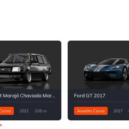
Chevrolet Marajó Chaviada Marginal
Ford GT 2017
Corsa
2021
318 cv
Assetto Corsa
2017
Traseira - RWD
Drift
746 nm
Traseira - RWD
s