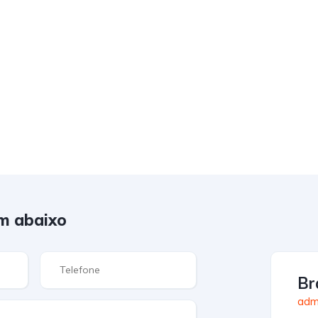
m abaixo
Br
admi