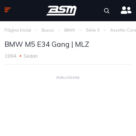
Página Inicial
Busca
BMW
Série 5
Assetto Cor
BMW M5 E34 Gang | MLZ
1994
Sedan
PUBLICIDADE