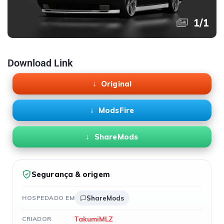
1
/
1
Download Link
Original
ModsFire
ShareMods
Segurança & origem
HOSPEDADO EM
ShareMods
TakumiMLZ
CRIADOR