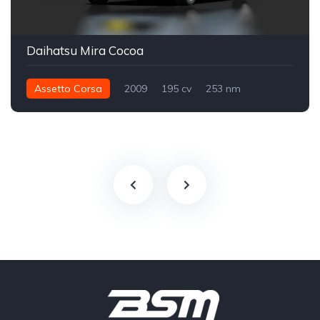
Daihatsu Mira Cocoa
Assetto Corsa
2009
195 cv
253 nm
Dianteira - FWD
Street