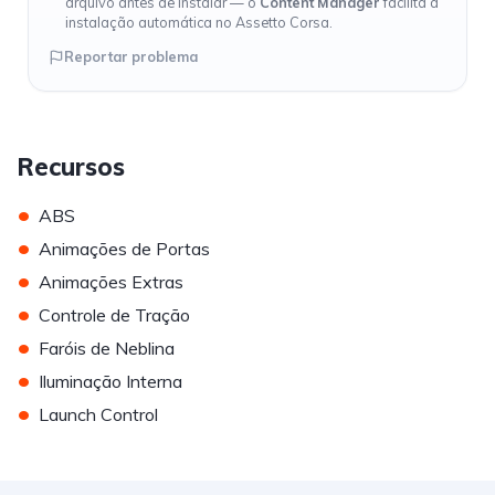
arquivo antes de instalar — o
Content Manager
facilita a
instalação automática no Assetto Corsa.
Reportar problema
Recursos
•
ABS
•
Animações de Portas
•
Animações Extras
•
Controle de Tração
•
Faróis de Neblina
•
Iluminação Interna
•
Launch Control