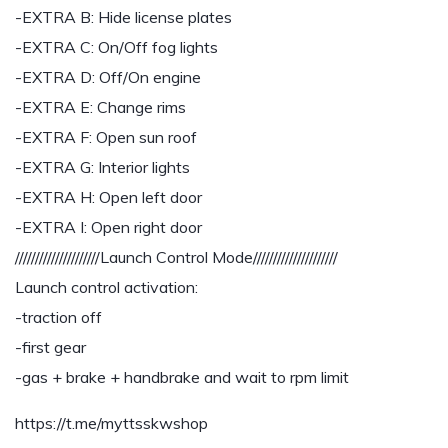
-EXTRA B: Hide license plates
-EXTRA C: On/Off fog lights
-EXTRA D: Off/On engine
-EXTRA E: Change rims
-EXTRA F: Open sun roof
-EXTRA G: Interior lights
-EXTRA H: Open left door
-EXTRA I: Open right door
/////////////////////Launch Control Mode/////////////////////
Launch control activation:
-traction off
-first gear
-gas + brake + handbrake and wait to rpm limit
https://t.me/myttsskwshop