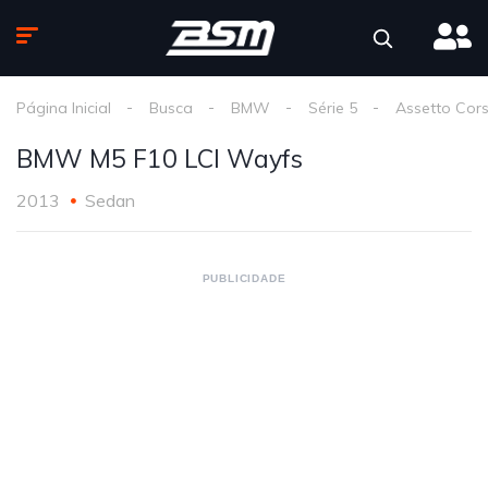
Página Inicial
Busca
BMW
Série 5
Assetto Cor
BMW M5 F10 LCI Wayfs
2013
Sedan
PUBLICIDADE