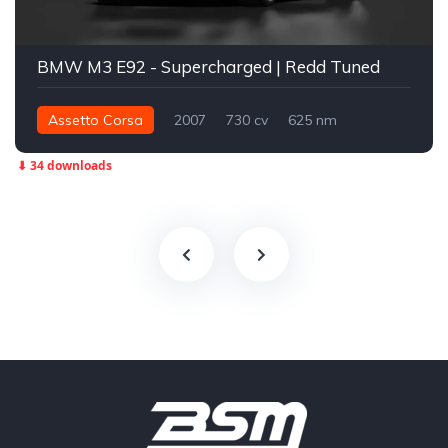
BMW M3 E92 - Supercharged | Redd Tuned
Assetto Corsa
2007
730 cv
625 nm
Traseira - RWD
Street
⬇ 34 downloads