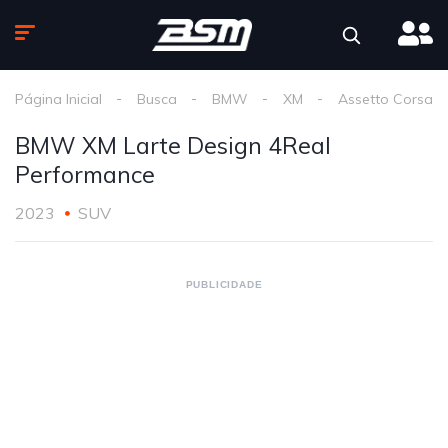
Página Inicial
Busca
BMW
XM
Assetto Corsa
BMW XM Larte Design 4Real
Performance
2023
SUV
PUBLICIDADE