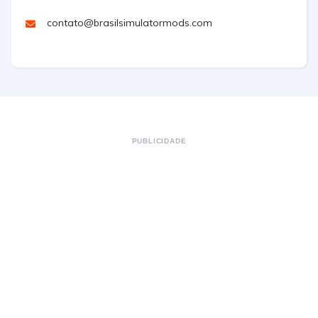
contato@brasilsimulatormods.com
PUBLICIDADE