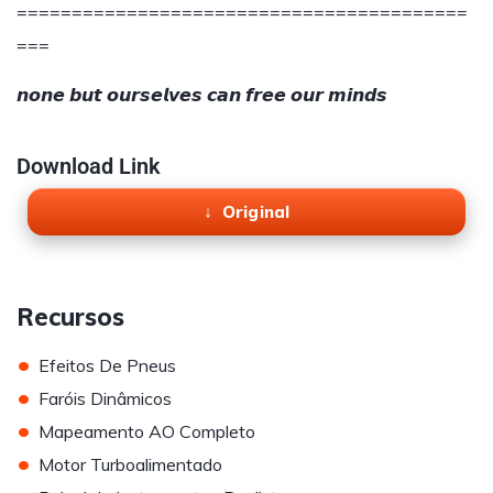
=========================================
===
𝙣𝙤𝙣𝙚 𝙗𝙪𝙩 𝙤𝙪𝙧𝙨𝙚𝙡𝙫𝙚𝙨 𝙘𝙖𝙣 𝙛𝙧𝙚𝙚 𝙤𝙪𝙧 𝙢𝙞𝙣𝙙𝙨​
Download Link
Original
Recursos
•
Efeitos De Pneus
•
Faróis Dinâmicos
•
Mapeamento AO Completo
•
Motor Turboalimentado