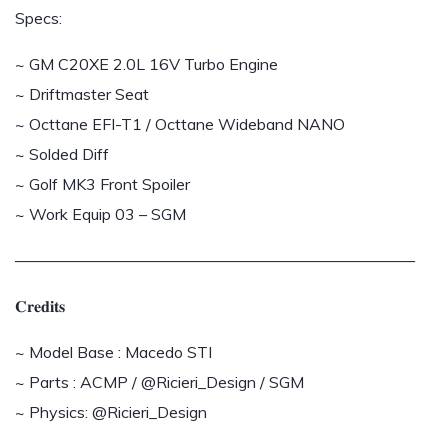
Specs:
~ GM C20XE 2.0L 16V Turbo Engine
~ Driftmaster Seat
~ Octtane EFI-T1 / Octtane Wideband NANO
~ Solded Diff
~ Golf MK3 Front Spoiler
~ Work Equip 03 – SGM
—————————————————————————
𝐂𝐫𝐞𝐝𝐢𝐭𝐬
~ Model Base : Macedo STI
~ Parts : ACMP / @Ricieri_Design / SGM
~ Physics: @Ricieri_Design