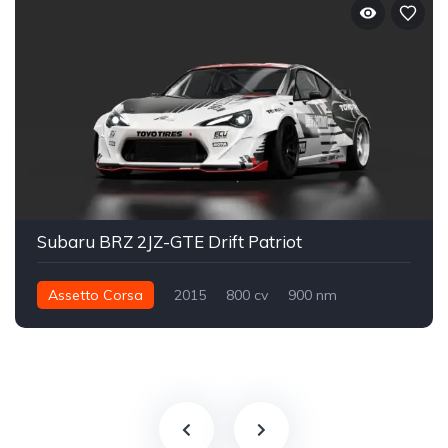
Subaru BRZ 2JZ-GTE Drift Patriot
Assetto Corsa
2015
800 cv
900 nm
Traseira - RWD
Drift