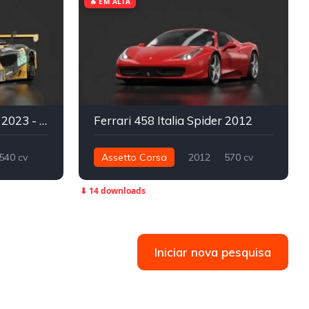
🔥 EM ALTA
McLaren 720S GT3 EVO 2023 - ACF GT3
Ferrari 458 Italia Spider 2012
540 cv
Assetto Corsa
2012
570 cv
GT3
540 nm
Traseira - RWD
Street
⬇ 14 downloads
Iniciar nova pesquisa