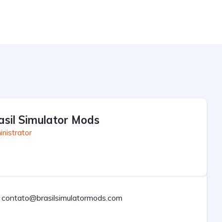
asil Simulator Mods
nistrator
contato@brasilsimulatormods.com