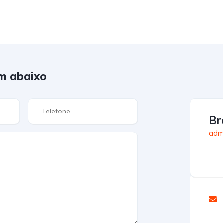
m abaixo
Br
admi