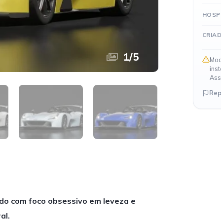
HOSP
CRIA
1
/
5
Mod
ins
Ass
Rep
ído com foco obsessivo em leveza e
al.