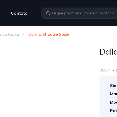
Contato
etto Corsa
Dallara Stradale Spider
Dall
2017
Sim
Mar
Mod
Pot