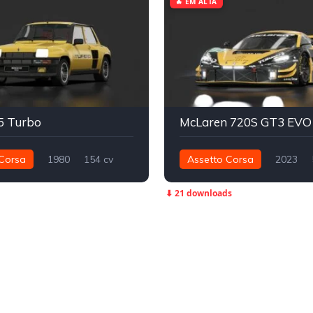
🔥 EM ALTA
5 Turbo
Corsa
1980
154 cv
Assetto Corsa
2023
Dianteira - FWD
Street
582 nm
Traseira - RWD
⬇ 21 downloads
Track