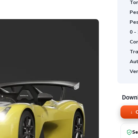
Tor
Pes
Pes
0 -
Cor
Tra
Aut
Ver
Downl
O
Se