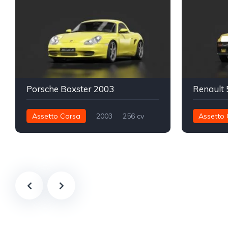
Porsche Boxster 2003
Renault 
Assetto Corsa
2003
256 cv
Assetto 
310 nm
Traseira - RWD
Street
228 nm