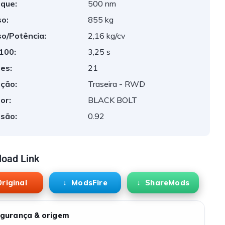
que:
500 nm
o:
855 kg
o/Potência:
2,16 kg/cv
 100:
3,25 s
es:
21
ção:
Traseira - RWD
or:
BLACK BOLT
são:
0.92
oad Link
riginal
ModsFire
ShareMods
gurança & origem