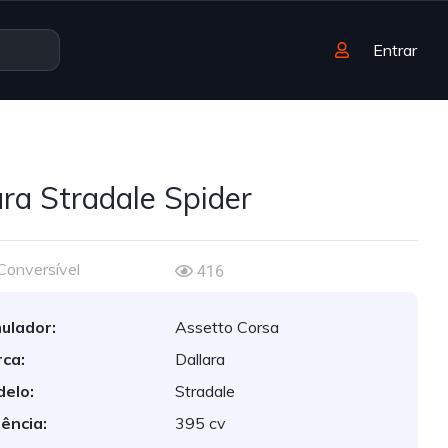
Entrar
ara Stradale Spider
Conversível
416
ulador:
Assetto Corsa
ca:
Dallara
elo:
Stradale
ência:
395 cv