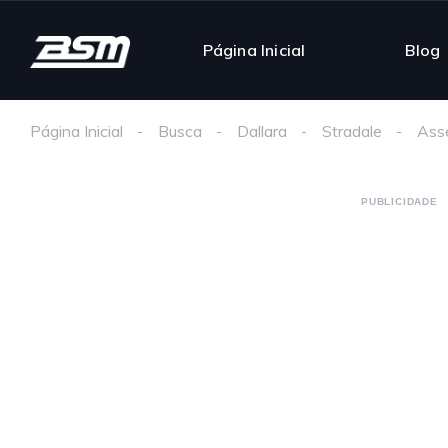
Página Inicial
Blog
Página Inicial
Busca
Dallara
Stradale
Ass
PUBLICIDADE