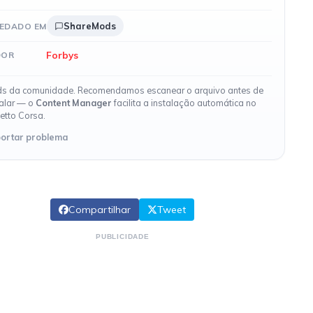
ShareMods
EDADO EM
Forbys
DOR
s da comunidade. Recomendamos escanear o arquivo antes de
talar — o
Content Manager
facilita a instalação automática no
etto Corsa.
ortar problema
Compartilhar
Tweet
PUBLICIDADE