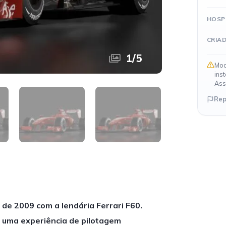
HOSP
CRIA
1
/
5
Mod
ins
Ass
Rep
de 2009 com a lendária Ferrari F60.
e uma experiência de pilotagem