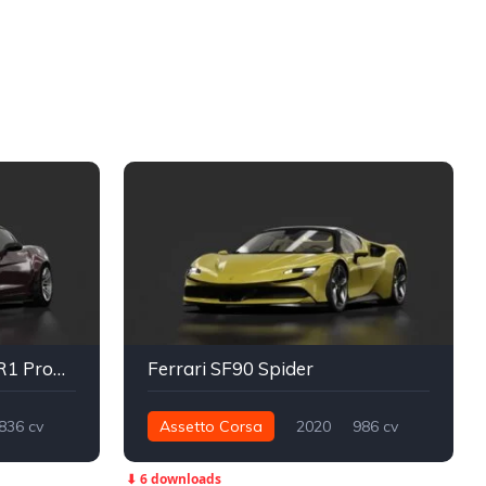
Chevrolet Corvette C6 ZR1 ProCharged | TGA x Navva
Ferrari SF90 Spider
836 cv
Assetto Corsa
2020
986 cv
800 nm
Integral - AWD
Street
⬇ 6 downloads