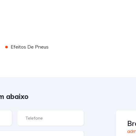
•
Efeitos De Pneus
m abaixo
Br
admi