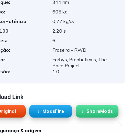
que:
344 nm
o:
605 kg
o/Potência:
0,77 kg/cv
 100:
2,20 s
es:
6
ção:
Traseira - RWD
or:
Forbys, Prophetimus, The
Race Project
são:
1.0
oad Link
riginal
ModsFire
ShareMods
gurança & origem