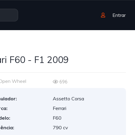
Entrar
ari F60 - F1 2009
Open Wheel
696
ulador:
Assetto Corsa
ca:
Ferrari
elo:
F60
ência:
790 cv