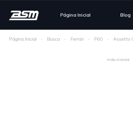
Página Inicial
Blog
Página Inicial
Busca
Ferrari
F60
Assetto 
PUBLICIDADE