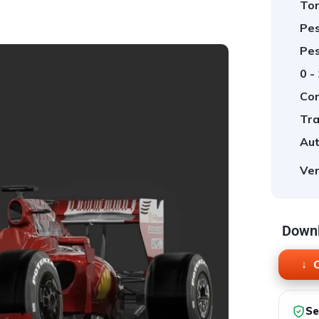
Tor
Pes
Pes
0 -
Cor
Tra
Aut
Ver
Downl
O
Se