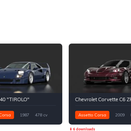
F40 "TIROLO"
Corsa
1987
478 cv
Assetto Corsa
2009
Traseira - RWD
Street
1.154 nm
Traseira - RWD
⬇ 6 downloads