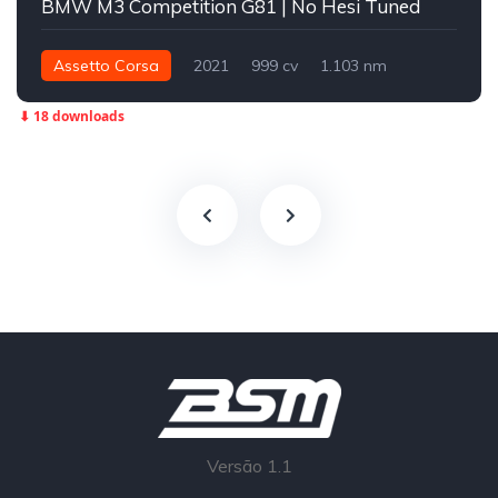
BMW M3 Competition G81 | No Hesi Tuned
Assetto Corsa
2021
999 cv
1.103 nm
Traseira - RWD
Street
⬇ 18 downloads
Versão 1.1