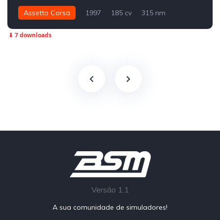
Assetto Corsa
1997
185 cv
315 nm
Integral - AWD
Street
⬇ 7 downloads
Versão 1.1
A sua comunidade de simuladores!