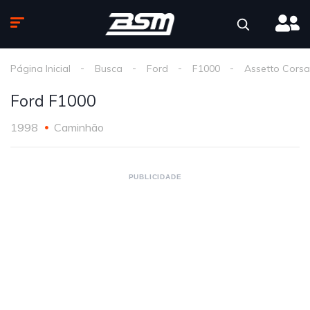
Página Inicial
Busca
Ford
F1000
Assetto Corsa
Ford F1000
1998
Caminhão
PUBLICIDADE