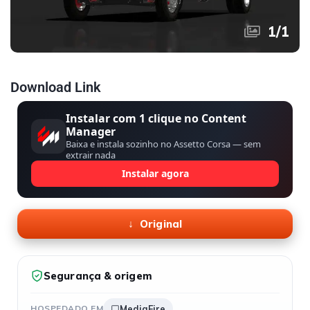
1
/
1
Download Link
Instalar com 1 clique no Content
Manager
Baixa e instala sozinho no Assetto Corsa — sem
extrair nada
Instalar agora
Original
Segurança & origem
HOSPEDADO EM
MediaFire