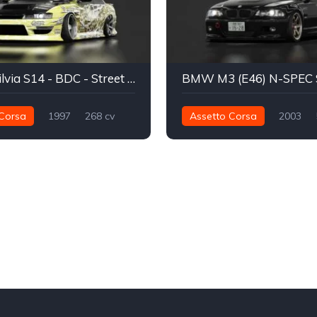
Nissan Silvia S14 - BDC - Street v4
BMW M3 (E46) N-SPEC 
Corsa
1997
268 cv
Assetto Corsa
2003
Traseira - RWD
Drift
502 nm
Traseira - RWD
Track