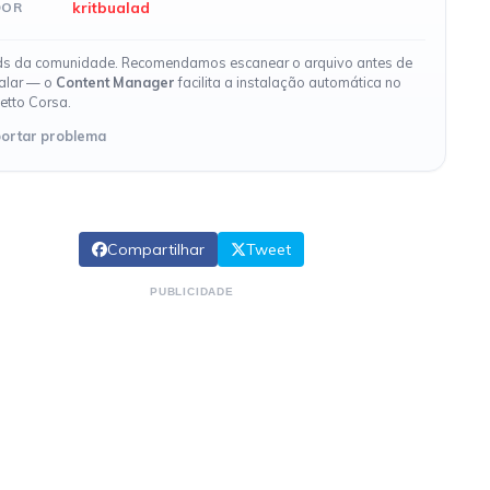
kritbualad
DOR
s da comunidade. Recomendamos escanear o arquivo antes de
talar — o
Content Manager
facilita a instalação automática no
etto Corsa.
ortar problema
Compartilhar
Tweet
PUBLICIDADE