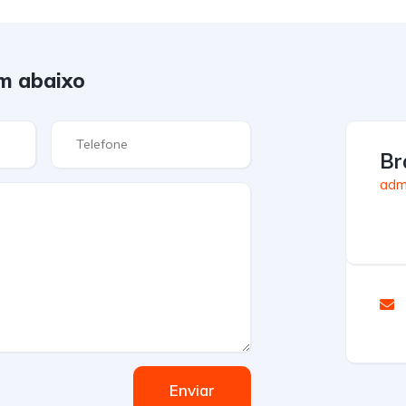
m abaixo
Br
admi
Enviar