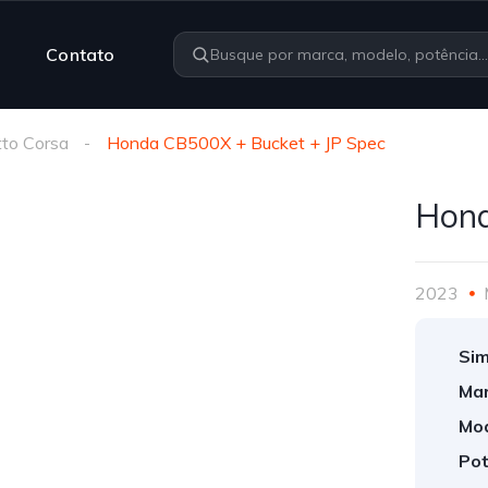
Contato
to Corsa
Honda CB500X + Bucket + JP Spec
Hond
2023
Sim
Mar
Mod
Pot