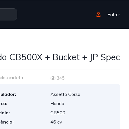
Entrar
a CB500X + Bucket + JP Spec
Motocicleta
345
ulador:
Assetto Corsa
ca:
Honda
elo:
CB500
ência:
46 cv