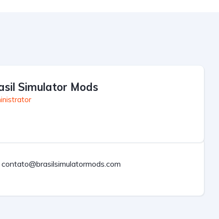
asil Simulator Mods
nistrator
contato@brasilsimulatormods.com