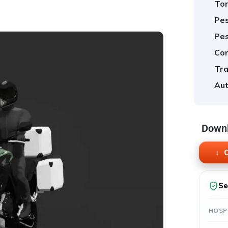
Tor
Pes
Pes
Cor
Tra
Aut
Downl
O
Se
HOSP