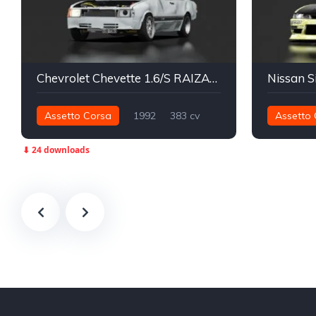
Chevrolet Chevette 1.6/S RAIZAO Missile
Assetto Corsa
1992
383 cv
Assetto 
450 nm
Traseira - RWD
Street
281 nm
⬇ 24 downloads
Street