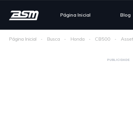
Página Inicial
Blog
Página Inicial
Busca
Honda
CB500
Asset
PUBLICIDADE