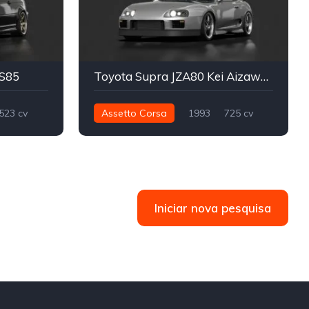
S85
Toyota Supra JZA80 Kei Aizawa Part1 - LM
523 cv
Assetto Corsa
1993
725 cv
Street
900 nm
Traseira - RWD
Street
Iniciar nova pesquisa