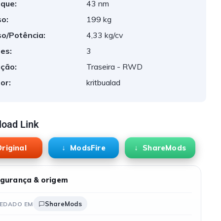
que:
43 nm
o:
199 kg
o/Potência:
4,33 kg/cv
es:
3
ção:
Traseira - RWD
or:
kritbualad
oad Link
riginal
ModsFire
ShareMods
gurança & origem
ShareMods
EDADO EM