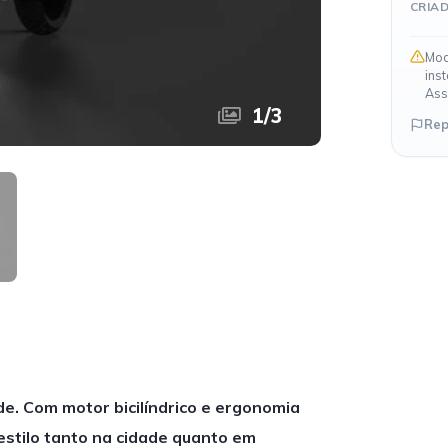
CRIA
Mod
ins
Ass
1
/
3
Rep
de. Com motor bicilíndrico e ergonomia
stilo tanto na cidade quanto em