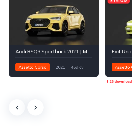
🔥 EM ALTA
Audi RSQ3 Sportback 2021 | MLGZ
Fiat Uno
Assetto Corsa
2021
469 cv
Assetto 
483 nm
Integral - AWD
Street
180 nm
⬇ 25 download