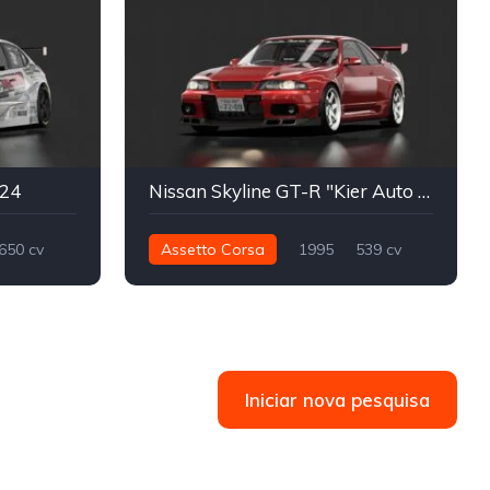
024
Nissan Skyline GT-R "Kier Auto Styling" R33
650 cv
Assetto Corsa
1995
539 cv
613 nm
Integral - AWD
Street
Iniciar nova pesquisa