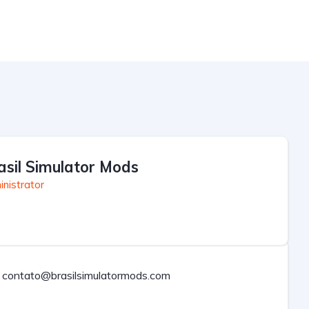
asil Simulator Mods
nistrator
contato@brasilsimulatormods.com