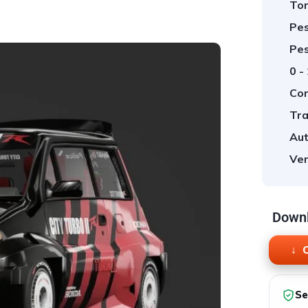
Tor
Pes
Pes
0 -
Cor
Tra
Aut
Ver
Downl
O
Se