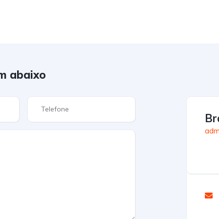
m abaixo
Br
admi