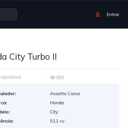
Entrar
a City Turbo II
Hatchback
889
ulador:
Assetto Corsa
ca:
Honda
elo:
City
ência:
511 cv