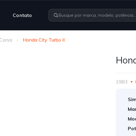
Contato
Corsa
Honda City Turbo II
Hond
1983
Sim
Mar
Mod
Pot