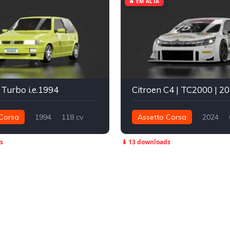
🔥 EM ALTA
 Turbo i.e.1994
Citroen C4 | TC2000 | 2
Corsa
1994
118 cv
Assetto Corsa
2024
Dianteira - FWD
Street
650 nm
Dianteira - FWD
s
⬇ 13 downloads
TC2000
Track