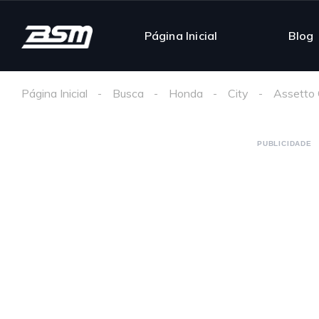
Página Inicial
Blog
Página Inicial
Busca
Honda
City
Assetto 
PUBLICIDADE