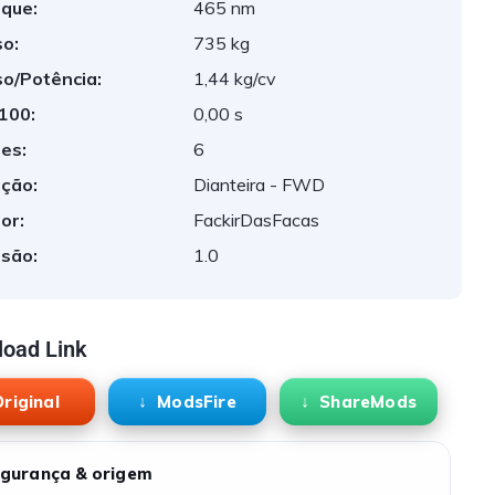
que:
465 nm
o:
735 kg
o/Potência:
1,44 kg/cv
 100:
0,00 s
es:
6
ção:
Dianteira - FWD
or:
FackirDasFacas
são:
1.0
oad Link
riginal
ModsFire
ShareMods
gurança & origem