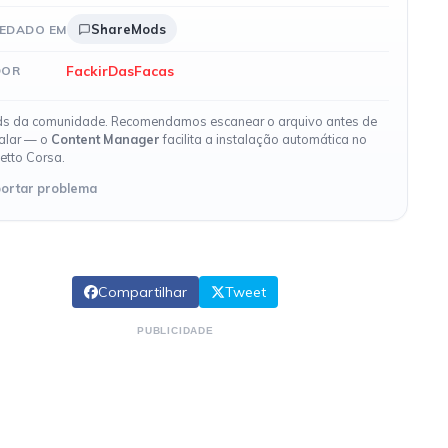
ShareMods
EDADO EM
FackirDasFacas
DOR
s da comunidade. Recomendamos escanear o arquivo antes de
talar — o
Content Manager
facilita a instalação automática no
etto Corsa.
ortar problema
Compartilhar
Tweet
PUBLICIDADE