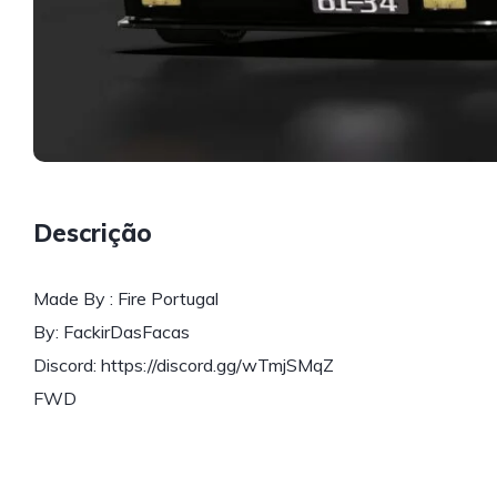
Descrição
Made By : Fire Portugal
By: FackirDasFacas
Discord: https://discord.gg/wTmjSMqZ
FWD