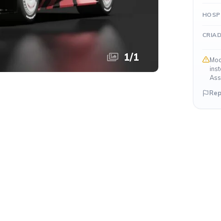
HOSP
CRIA
1
/
1
Mod
ins
Ass
Rep