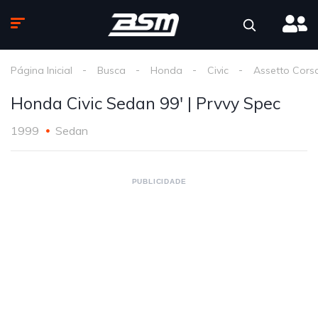
Página Inicial
Busca
Honda
Civic
Assetto Cors
Honda Civic Sedan 99' | Prvvy Spec
1999
Sedan
PUBLICIDADE