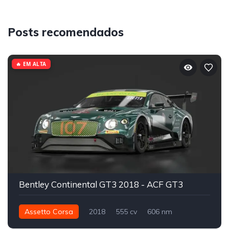
Posts recomendados
🔥 EM ALTA
Bentley Continental GT3 2018 - ACF GT3
Assetto Corsa
2018
555 cv
606 nm
Traseira - RWD
GT3
Track