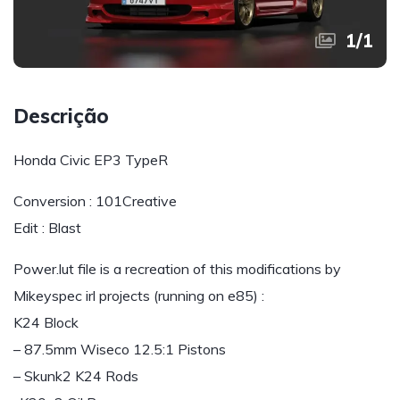
1
/
1
Descrição
Honda Civic EP3 TypeR
Conversion : 101Creative
Edit : Blast
Power.lut file is a recreation of this modifications by
Mikeyspec irl projects (running on e85) :
K24 Block
– 87.5mm Wiseco 12.5:1 Pistons
– Skunk2 K24 Rods