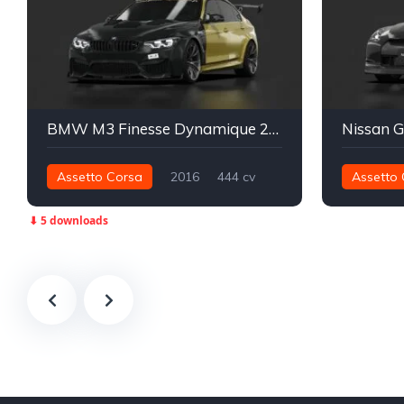
BMW M3 Finesse Dynamique 2016
Nissan 
Assetto Corsa
2016
444 cv
Assetto 
650 nm
Traseira - RWD
Street
588 nm
⬇ 5 downloads