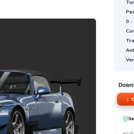
Tor
Pes
0 -
Cor
Tra
Aut
Ver
Downl
O
Se
HOSP