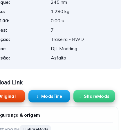
que:
245 nm
o:
1.280 kg
 100:
0,00 s
es:
7
ção:
Traseira - RWD
or:
DJL Modding
são:
Asfalto
oad Link
riginal
ModsFire
ShareMods
gurança & origem
ShareMods
EDADO EM