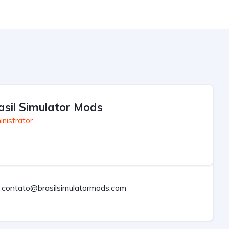
asil Simulator Mods
nistrator
contato@brasilsimulatormods.com