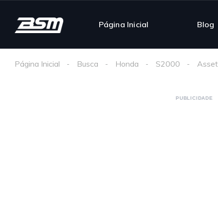
Página Inicial
Blog
Página Inicial
Busca
Honda
S2000
Asset
PUBLICIDADE