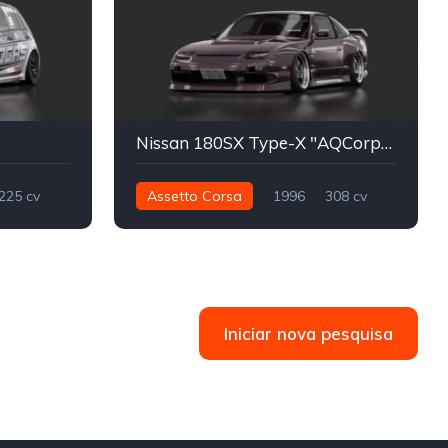
Nissan 180SX Type-X "AQCorpo" 1996
225 cv
Assetto Corsa
1996
308 cv
427 nm
Traseira - RWD
Drift
Track
Iniciar nova pesquisa