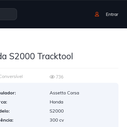
Entrar
a S2000 Tracktool
Conversível
736
ulador:
Assetto Corsa
ca:
Honda
elo:
S2000
ência:
300 cv