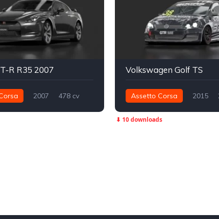
GT-R R35 2007
Volkswagen Golf TS
Corsa
2007
478 cv
Assetto Corsa
2015
Integral - AWD
Street
225 nm
Dianteira - FWD
⬇ 10 downloads
Super Turismo Uruguayo