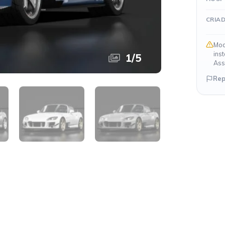
CRIA
Mod
ins
1
/
5
Ass
Rep