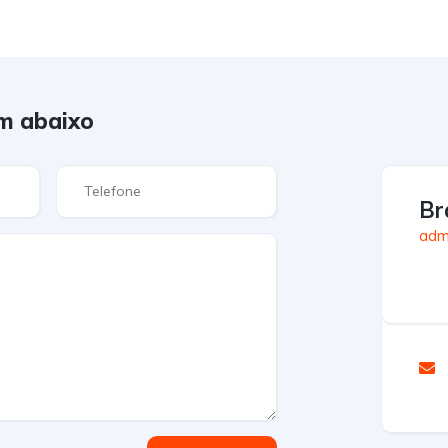
m abaixo
Br
admi