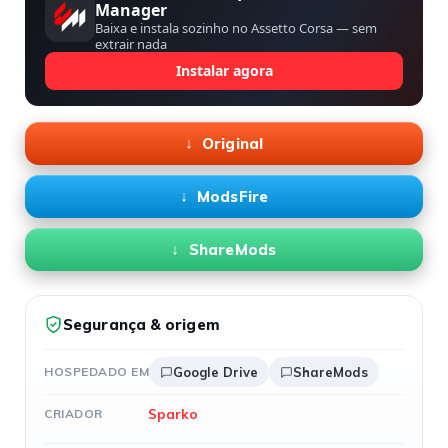
Manager
Baixa e instala sozinho no Assetto Corsa — sem
extrair nada
Instalar agora
Original
ModsFire
ShareMods
Segurança & origem
HOSPEDADO EM
Google Drive
ShareMods
Sparko
CRIADOR