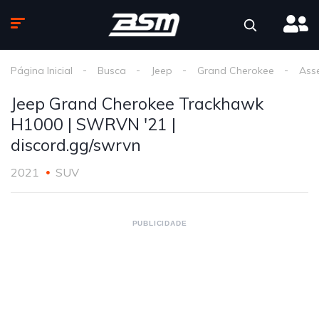
Página Inicial
Busca
Jeep
Grand Cherokee
Ass
Jeep Grand Cherokee Trackhawk
H1000 | SWRVN '21 |
discord.gg/swrvn
2021
SUV
PUBLICIDADE