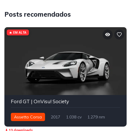
Posts recomendados
🔥 EM ALTA
Ford GT | OnVisu! Society
Assetto Corsa
2017
1.038 cv
1.279 nm
Traseira - RWD
Street
⬇ 13 downloads