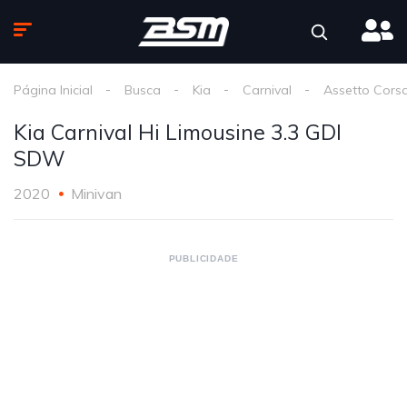
Página Inicial
Busca
Kia
Carnival
Assetto Cors
Kia Carnival Hi Limousine 3.3 GDI
SDW
2020
Minivan
PUBLICIDADE