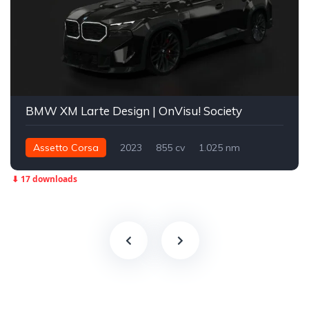
BMW XM Larte Design | OnVisu! Society
Assetto Corsa
2023
855 cv
1.025 nm
Integral - AWD
Street
⬇ 17 downloads