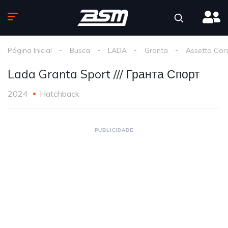
Página Inicial
Busca
LADA
Granta
Assetto Cor
Lada Granta Sport /// Гранта Спорт
2024
Hatchback
PUBLICIDADE