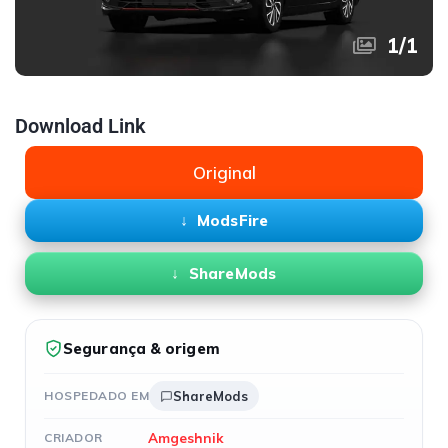
1
/
1
Download Link
Original
ModsFire
ShareMods
Segurança & origem
HOSPEDADO EM
ShareMods
Amgeshnik
CRIADOR