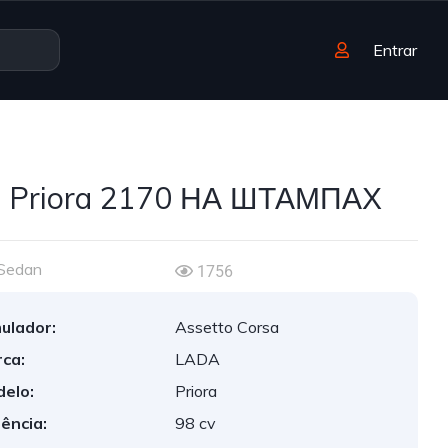
Entrar
 Priora 2170 НА ШТАМПАХ
Sedan
1756
ulador:
Assetto Corsa
ca:
LADA
elo:
Priora
ência:
98 cv