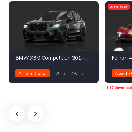
🔥 EM ALTA
BMW X3M Competition G01 - Mitch Spec | TGA x NAVVA
Ferrari 
Assetto Corsa
2023
797 cv
Assetto 
1.016 nm
Integral - AWD
Street
741 nm
⬇ 17 download
Track