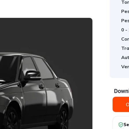
Tor
Pes
Pes
0 -
Cor
Tra
Aut
Ver
Downl
O
Se