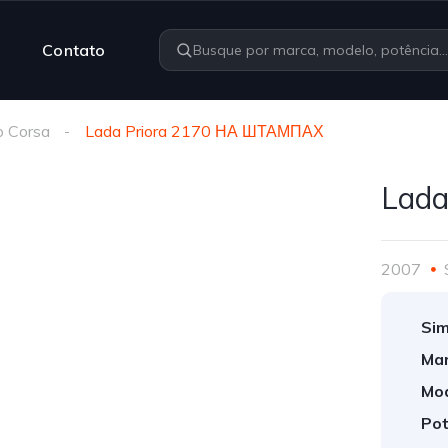
Contato
o Corsa
Lada Priora 2170 НА ШТАМПАХ
Lada
2007
Sim
Mar
Mod
Pot