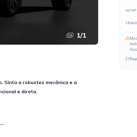
HOSP
CRIA
1
/
1
Mod
ins
Ass
Rep
. Sinta a robustez mecânica e a
cional e direta.
—–