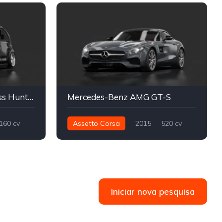
Volkswagen Up TSI Cross Hunters
Mercedes-Benz AMG GT-S
160 cv
Assetto Corsa
2015
520 cv
Street
650 nm
Traseira - RWD
Street
Iniciar nova pesquisa