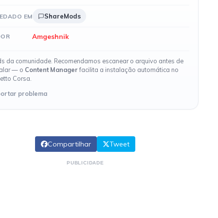
ShareMods
EDADO EM
Amgeshnik
DOR
s da comunidade. Recomendamos escanear o arquivo antes de
talar — o
Content Manager
facilita a instalação automática no
etto Corsa.
ortar problema
Compartilhar
Tweet
PUBLICIDADE