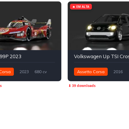
🔥 EM ALTA
499P 2023
Corsa
2023
680 cv
Assetto Corsa
2016
Integral - AWD
LMH
230 nm
Dianteira - FWD
s
⬇ 39 downloads