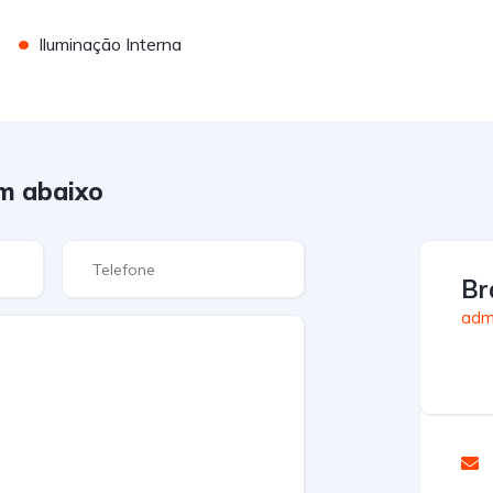
•
Iluminação Interna
m abaixo
Br
admi