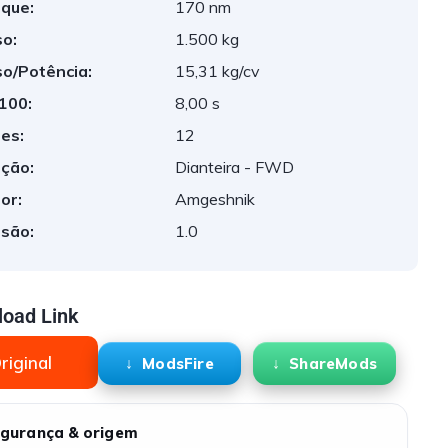
que:
170 nm
o:
1.500 kg
o/Potência:
15,31 kg/cv
 100:
8,00 s
es:
12
ção:
Dianteira - FWD
or:
Amgeshnik
são:
1.0
oad Link
riginal
ModsFire
ShareMods
gurança & origem