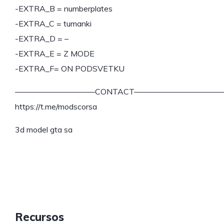
-EXTRA_B = numberplates
-EXTRA_C = tumanki
-EXTRA_D = –
-EXTRA_E = Z MODE
-EXTRA_F= ON PODSVETKU
——————————CONTACT———————————
https://t.me/modscorsa
3d model gta sa
⠀⠀⠀⠀⠀⠀⠀⠀⠀⠀⠀⠀⠀⠀⠀⠀⠀⠀⠀⠀⠀⠀⠀⠀⠀⠀⠀⠀⠀⠀⠀⠀⠀⠀
Recursos