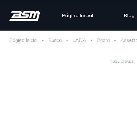
Página Inicial
Blog
Página Inicial
Busca
LADA
Priora
Assett
PUBLICIDADE