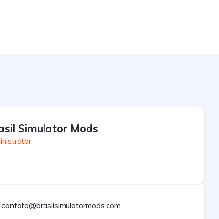
asil Simulator Mods
nistrator
contato@brasilsimulatormods.com