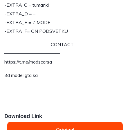
-EXTRA_C = tumanki
-EXTRA_D = –
-EXTRA_E = Z MODE
-EXTRA_F= ON PODSVETKU
——————————CONTACT
————————————
https://t.me/modscorsa
3d model gta sa
⠀⠀⠀⠀⠀⠀⠀⠀⠀⠀⠀⠀⠀⠀⠀⠀⠀⠀⠀⠀⠀⠀⠀⠀⠀⠀⠀⠀⠀⠀⠀⠀⠀⠀
⠀⠀⠀⠀⠀⠀⠀⠀⠀⠀⠀⠀⠀⠀⠀⠀
Download Link
Original