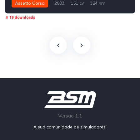
Assetto Corsa
2003
151 cv
384 nm
Dianteira - FWD
Street
⬇ 19 downloads
Versão 1.1
A sua comunidade de simuladores!