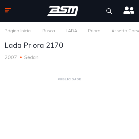
Página Inicial
Busca
LADA
Priora
Assetto Cors
Lada Priora 2170
2007
Sedan
PUBLICIDADE