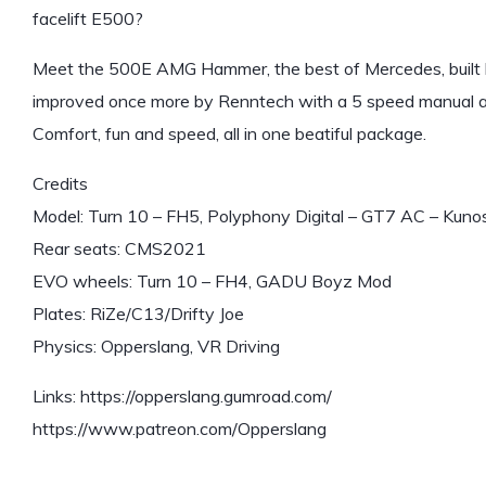
facelift E500?
Meet the 500E AMG Hammer, the best of Mercedes, built
improved once more by Renntech with a 5 speed manual 
Comfort, fun and speed, all in one beatiful package.
Credits
Model: Turn 10 – FH5, Polyphony Digital – GT7 AC – Kuno
Rear seats: CMS2021
EVO wheels: Turn 10 – FH4, GADU Boyz Mod
Plates: RiZe/C13/Drifty Joe
Physics: Opperslang, VR Driving
Links: https://opperslang.gumroad.com/
https://www.patreon.com/Opperslang