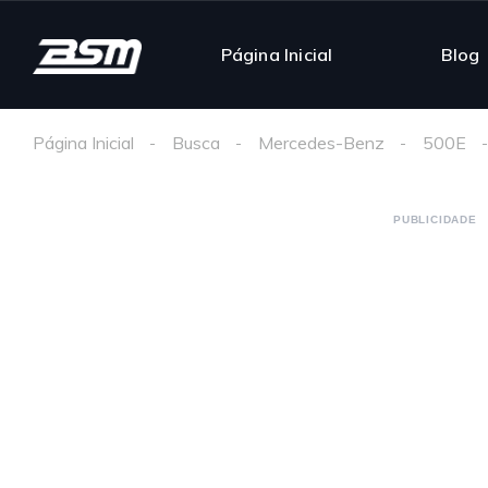
Página Inicial
Blog
Página Inicial
Busca
Mercedes-Benz
500E
PUBLICIDADE