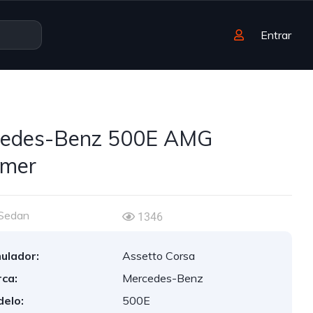
Entrar
cedes-Benz 500E AMG
mer
Sedan
1346
ulador:
Assetto Corsa
ca:
Mercedes-Benz
elo:
500E