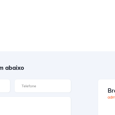
m abaixo
Br
admi