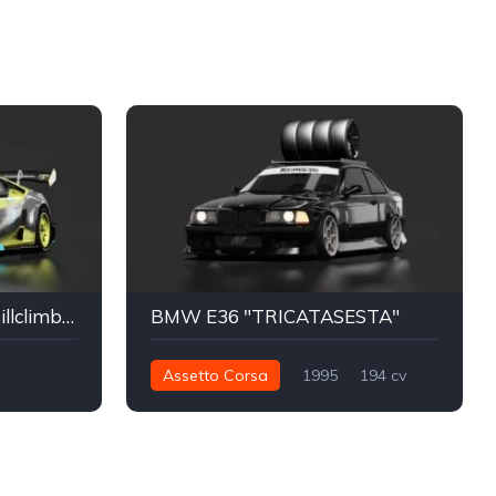
Lamborghini Huracan Hillclimb DJL
BMW E36 "TRICATASESTA"
Assetto Corsa
1995
194 cv
250 nm
Traseira - RWD
Drift