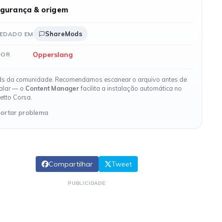
gurança & origem
ShareMods
EDADO EM
Opperslang
DOR
s da comunidade. Recomendamos escanear o arquivo antes de
talar — o
Content Manager
facilita a instalação automática no
etto Corsa.
ortar problema
Compartilhar
Tweet
PUBLICIDADE