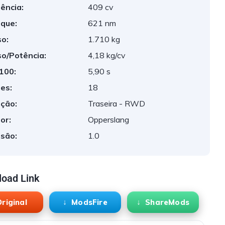
ência:
409 cv
que:
621 nm
o:
1.710 kg
o/Potência:
4,18 kg/cv
 100:
5,90 s
es:
18
ção:
Traseira - RWD
or:
Opperslang
são:
1.0
oad Link
riginal
ModsFire
ShareMods