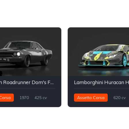
Plymouth Roadrunner Dom's Fast and Furious Tokyo Drift
Corsa
1970
425 cv
Assetto Corsa
620 cv
Traseira - RWD
Drift
570 nm
Integral - AWD
Hillclimb
Track