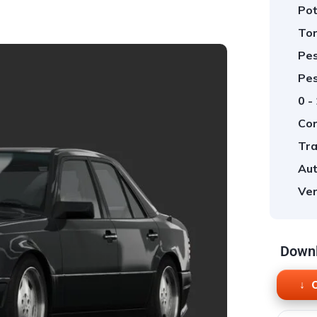
Pot
Tor
Pes
Pes
0 -
Cor
Tra
Aut
Ver
Downl
O