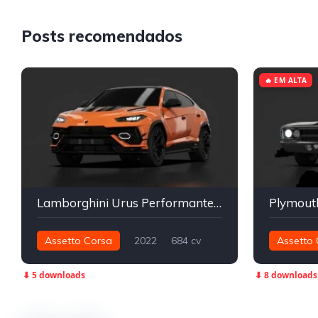
Posts recomendados
🔥 EM ALTA
Lamborghini Urus Performante | No Hesi Realistic
Assetto Corsa
2022
684 cv
Assetto 
1.031 nm
Integral - AWD
Street
490 nm
⬇ 5 downloads
⬇ 8 downloads
Street