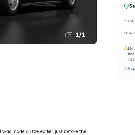
Se
HOSP
CRIA
1
/
1
Mod
ins
Ass
Rep
s made a little earlier, just before the