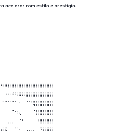
 acelerar com estilo e prestígio.
⠿⠻⠿⣿⣿⣿⣿⣿⣿⣿⣿⣿⣿⣿⣿⣿
⠀⠀⠐⠒⠚⠻⠿⠿⣿⣿⣿⣿⣿⣿⣿⣿
⠒⠈⠉⠉⠉⠁⠂⠀⠈⠙⢿⣿⣿⣿⣿⣿
⠀⠀⠀⠀⠉⠲⢄⠀⠀⠀⠈⣿⣿⣿⣿⣿
⠀⠀⠀⣀⡀⠀⠈⠃⠀⠀⠀⠸⣿⣿⣿⣿
⣶⣾⣯⠀⠀⠉⠂⠀⠠⠤⢄⣀⠙⢿⣿⣿