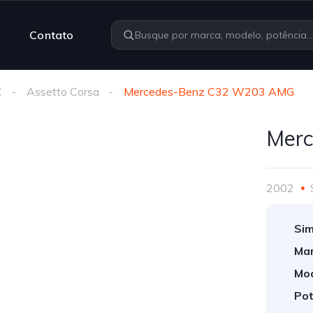
Contato
C
Assetto Corsa
Mercedes-Benz C32 W203 AMG
Mer
2002
Sim
Mar
Mod
Pot