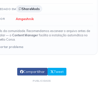
ShareMods
EDADO EM
Amgeshnik
DOR
s da comunidade. Recomendamos escanear o arquivo antes de
talar — o
Content Manager
facilita a instalação automática no
etto Corsa.
ortar problema
Compartilhar
Tweet
PUBLICIDADE