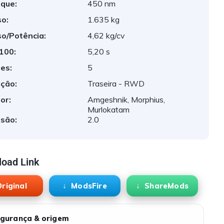
que:
450 nm
o:
1.635 kg
o/Potência:
4,62 kg/cv
 100:
5,20 s
es:
5
ção:
Traseira - RWD
or:
Amgeshnik, Morphius,
Murlokatam
são:
2.0
oad Link
riginal
ModsFire
ShareMods
gurança & origem