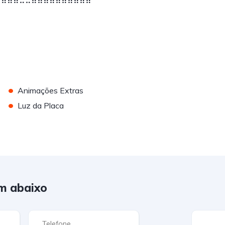
•
Animações Extras
•
Luz da Placa
m abaixo