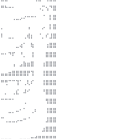
⠛⠛⠓⠒⠂⠀⠀⠀⠀⠀⠀⠠⡉⢢⠙⣿
⠀⠀⠀⠀⢀⣀⡠⠔⠒⠒⠂⠀⠈⠀⡇⣿
⠤⡀⠀⠀⠀⠀⠀⠀⢠⠀⠀⠀⡠⠀⡇⣿
⢀⠇⠀⣀⡀⠀⠀⢀⢾⡆⠀⠈⡀⠎⣸⣿
⠁⠀⠀⠀⠀⣀⢴⠁⠀⢷⠀⠀⠀⢰⣿⣿
⠒⠒⠂⠙⠏⠀⠘⡀⠀⢸⠀⠀⠀⣿⣿⣿
⠀⠀⠀⠀⢠⠀⣠⣷⣶⣿⠀⠀⢰⣿⣿⣿
⣦⣤⣤⣶⣿⣿⣿⣿⡟⢹⠀⠀⢸⣿⣿⣿
⠉⠛⢛⠉⠉⢹⠁⢀⢇⠎⠀⠀⢸⣿⣿⣿
⠀⠀⡀⠀⢀⣎⠀⠼⠊⠀⠀⠀⠘⣿⣿⣿
⠉⠉⠉⠉⠁⠀⠀⢀⠀⠀⠀⠀⠀⢻⣿⣿
⠀⠀⠀⣀⡀⠤⠂⠁⠀⢀⠆⠀⠀⢸⣿⣿
⠉⠉⢀⣀⣀⡠⠤⠒⠈⠀⠀⠀⠀⣸⣿⣿
⠀⠀⠀⠀⠀⠀⠀⠀⠀⠀⠀⠀⣰⣿⣿⣿
⣤⣤⣤⣤⣀⣀⣤⣤⣤⣶⣾⣿⣿⣿⣿⣿