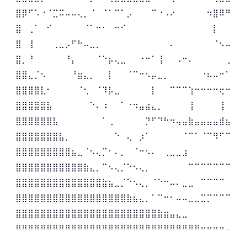
⣿⡿⠋⠡⠐⠈⣉⠭⠤⠤⢄⡀⠈⠀⠈⠁⠉⠁⡠⠀⠀⠀⠉⠐⠠⠔⠀⠀⠀⠀⠀⠲⣿⠿
⣿⠀⢀⠁⠀⠊⠀⠀⠀⠀⠀⠈⠁⠒⠂⠀⠒⠊⠀⠀⠀⠀⠀⠀⠀⠀⠀⠀⠀⠀⠀⠀⡇⠀
⣿⠀⢸⠀⠀⠀⢀⣀⡠⠋⠓⠤⣀⡀⠀⠀⠀⠀⠀⠀⠀⠀⠀⠀⠀⠄⠀⠀⠀⠀⠀⠀⠈⠢
⣿⡀⠘⠀⠀⠀⠀⠀⠘⡄⠀⠀⠀⠈⠑⡦⢄⣀⠀⠀⠐⠒⠁⢸⠀⠀⠠⠒⠄⠀⠀⠀⠀⠀
⣿⣿⣄⡈⠢⠀⠀⠀⠀⠘⣶⣄⡀⠀⠀⡇⠀⠀⠈⠉⠒⠢⡤⣀⡀⠀⠀⠀⠀⠀⠐⠦⠤⠒
⣿⣿⣿⣿⣇⠂⠀⠀⠀⠀⠈⢂⠀⠈⠹⡧⣀⠀⠀⠀⠀⠀⡇⠀⠀⠉⠉⠉⢱⠒⠒⠒⠒⢖
⣿⣿⣿⣿⣿⣧⠀⠀⠀⠀⠀⠀⠑⠄⠰⠀⠀⠁⠐⠲⣤⣴⣄⡀⠀⠀⠀⠀⢸⠀⠀⠀⠀⢸
⣿⣿⣿⣿⣿⣿⣧⠀⠀⠀⠀⠀⠀⠀⠁⢀⠀⠀⠀⠀⠀⡙⠋⠙⠓⠲⢤⣤⣷⣤⣤⣤⣤⣾
⣿⣿⣿⣿⣿⣿⣿⣧⡀⠀⠀⠀⠀⠀⠀⠀⠑⠀⢄⠀⡰⠁⠀⠀⠀⠀⠀⠈⠉⠁⠈⠉⠻⠋
⣿⣿⣿⣿⣿⣿⣿⣿⣿⣦⣀⠈⠢⢄⡉⠂⠄⡀⠀⠈⠒⠢⠄⠀⢀⣀⣀⣰⠀⠀⠀⠀⠀⠀
⣿⣿⣿⣿⣿⣿⣿⣿⣿⣿⣿⣷⣄⡀⠉⠢⢄⡈⠑⠢⢄⡀⠀⠀⠀⠀⠀⠀⠉⠉⠉⠉⠉⠉
⣿⣿⣿⣿⣿⣿⣿⣿⣿⣿⣿⣿⣿⣿⣷⣦⣀⡈⠑⠢⢄⡀⠈⠑⠒⠤⠄⣀⣀⠀⠉⠉⠉⠉
⣿⣿⣿⣿⣿⣿⣿⣿⣿⣿⣿⣿⣿⣿⣿⣿⣿⣿⣷⣦⣄⡀⠁⠉⠒⠂⠤⠤⣀⣀⣉⡉⠉⠉
⣿⣿⣿⣿⣿⣿⣿⣿⣿⣿⣿⣿⣿⣿⣿⣿⣿⣿⣿⣿⣿⣿⣿⣷⣶⣤⣄⣀⠀⠀⠀⠀⠀⠀
⣿⣿⣿⣿⣿⣿⣿⣿⣿⣿⣿⣿⣿⣿⣿⣿⣿⣿⣿⣿⣿⣿⣿⣿⣿⣿⣿⣿⣿⣿⣶⣶⣶⣶