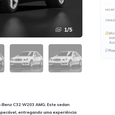
HOSP
CRIA
1
/
5
Mod
ins
Ass
Rep
es-Benz C32 W203 AMG. Este sedan
mpecável, entregando uma experiência