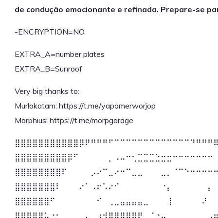
de condução emocionante e refinada. Prepare-se para
-ENCRYPTION=NO
EXTRA_A=number plates
EXTRA_B=Sunroof
Very big thanks to:
Murlokatam: https://t.me/yapomerworjop
Morphius: https://t.me/morpgarage
⣿⣿⣿⣿⣿⣿⣿⣿⣿⣿⣿⡿⠟⠛⠛⠛⠋⠉⠉⠉⠉⠉⠉⠉⠉⠉⠉⠉⠉⠉⠙⠛⠛⠛
⣿⣿⣿⣿⣿⣿⣿⣿⣿⡿⠋⠀⠀⠀⠀⠀⡀⠠⠤⠒⢂⣉⣉⣉⣑⣒⣒⠒⠒⠒⠒⠒⠒⠒
⣿⣿⣿⣿⣿⣿⣿⣿⠏⠀⠀⠀⠀⡠⠔⠉⣀⠔⠒⠉⣀⣀⠀⠀⠀⣀⡀⠈⠉⠑⠒⠒⠒⠒
⣿⣿⣿⣿⣿⣿⣿⠇⠀⠀⠀⠔⠁⠠⠖⠡⠔⠊⠀⠀⠀⠀⠀⠀⠀⠐⡄⠀⠀⠀⠀⠀⠀⡄
⣿⣿⣿⣿⣿⣿⠋⠀⠀⠀⠀⠀⠀⠀⠊⠀⢀⣀⣤⣤⣤⣤⣀⠀⠀⠀⢸⠀⠀⠀⠀⠀⠜⠀
⣿⣿⣿⣿⡿⠥⠐⠂⠀⠀⠀⠀⡄⠀⠰⢺⣿⣿⣿⣿⣿⣟⠀⠈⠐⢤⠀⠀⠀⠀⠀⠀⢀⣠