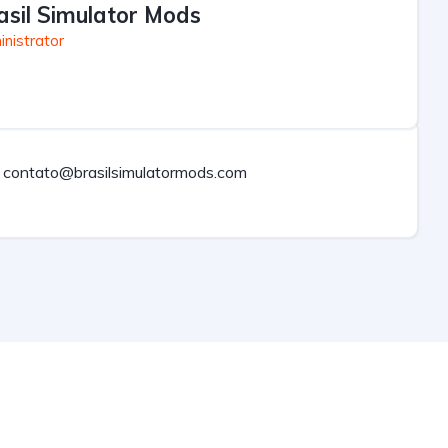
asil Simulator Mods
nistrator
contato@brasilsimulatormods.com