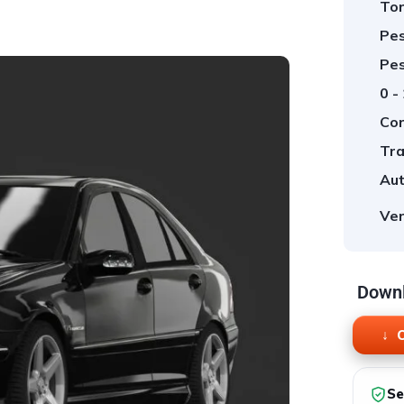
Tor
Pes
Pes
0 -
Cor
Tra
Aut
Ver
Downl
O
Se