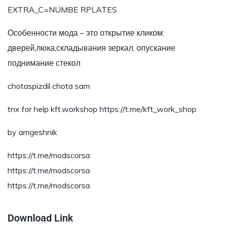
EXTRA_C=NUMBE RPLATES
Особенности мода – это открытие кликом:
дверей,люка,складывания зеркал, опускание
поднимание стекол
chotaspizdil chota sam
tnx for help kft.workshop https://t.me/kft_work_shop
by amgeshnik
https://t.me/modscorsa
https://t.me/modscorsa
https://t.me/modscorsa
Download Link