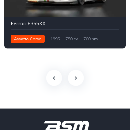
Ferrari F355XX
Assetto Corsa
1995
750 cv
700 nm
Traseira - RWD
Track