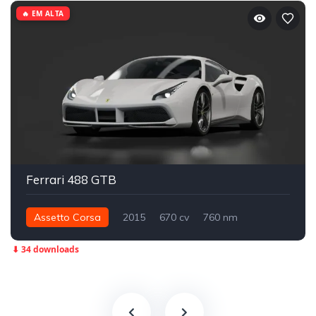
🔥 EM ALTA
Ferrari 488 GTB
Assetto Corsa
2015
670 cv
760 nm
Traseira - RWD
Street
⬇ 34 downloads