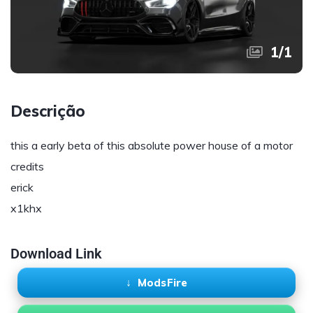
1
/
1
Descrição
this a early beta of this absolute power house of a motor
credits
erick
x1khx
Download Link
ModsFire