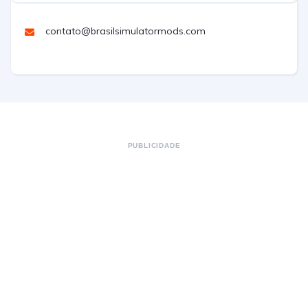
contato@brasilsimulatormods.com
PUBLICIDADE