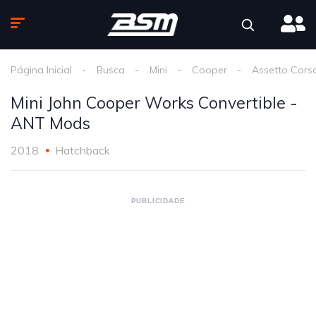
Página Inicial
Busca
Mini
Cooper
Assetto Cors
Mini John Cooper Works Convertible -
ANT Mods
2018
Hatchback
PUBLICIDADE