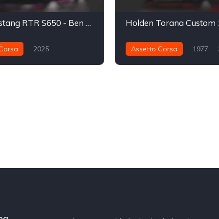
Ford Mustang RTR S650 - Ben Hobson 2025
Corsa
2025
Assetto Corsa
1977
1.212 nm
501 nm
Traseira - RWD
- RWD
Drift
ift
og