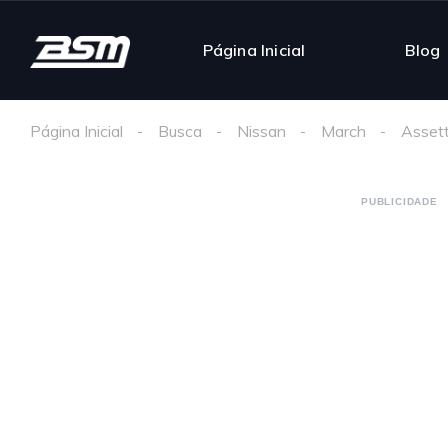
Página Inicial
Blog
Página Inicial
Busca
Nissan
March
Asset
PUBLICIDADE