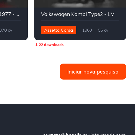
Holden Torana Custom 1977 - LM
Volkswagen Kombi Type2 - LM
370 cv
Assetto Corsa
1963
56 cv
Track
106 nm
Traseira - RWD
Street
⬇ 22 downloads
Iniciar nova pesquisa