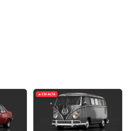
🔥 EM ALTA