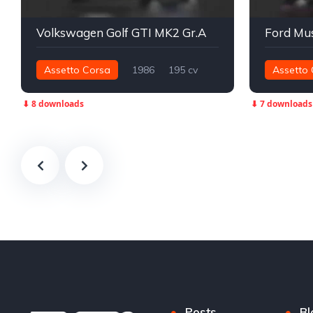
Volkswagen Golf GTI MK2 Gr.A
Assetto Corsa
1986
195 cv
Assetto 
200 nm
Dianteira - FWD
1.303 cv
⬇ 8 downloads
⬇ 7 downloads
Grupo A
Rally
Traseira 
Fórmula Dr
Posts
Bl