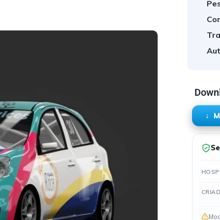
Pes
Cor
Tra
Aut
Downl
M
Se
HOSP
CRIA
Mod