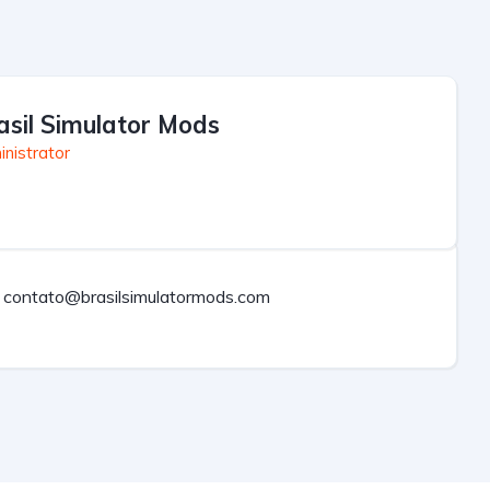
asil Simulator Mods
nistrator
contato@brasilsimulatormods.com