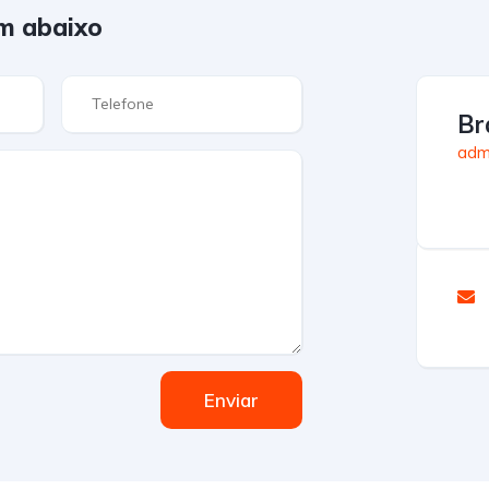
m abaixo
Br
admi
Enviar