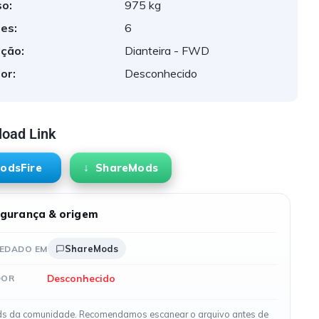
o:
975 kg
es:
6
ção:
Dianteira - FWD
or:
Desconhecido
oad Link
odsFire
ShareMods
gurança & origem
ShareMods
EDADO EM
Desconhecido
DOR
s da comunidade. Recomendamos escanear o arquivo antes de