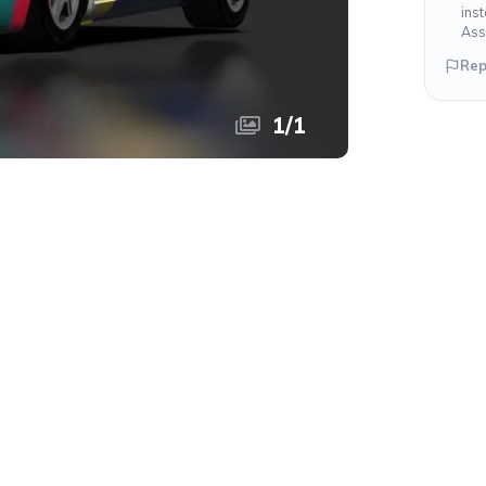
ins
Ass
Rep
1
/
1