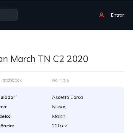
Entrar
an March TN C2 2020
Hatchback
1256
ulador:
Assetto Corsa
ca:
Nissan
elo:
March
ência:
220 cv