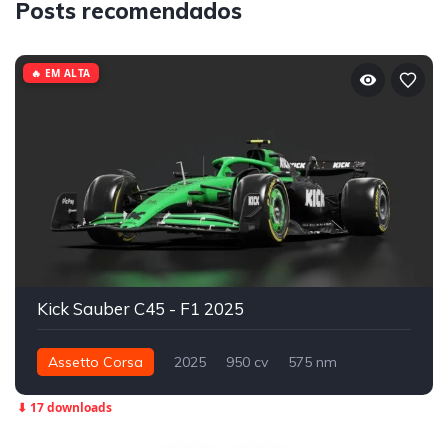
Posts recomendados
🔥 EM ALTA
Kick Sauber C45 - F1 2025
Assetto Corsa
2025
950 cv
575 nm
Traseira - RWD
Fórmula 1
Track
⬇ 17 downloads