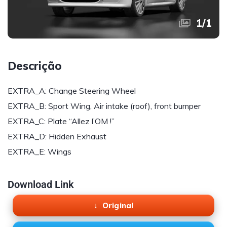
1
/
1
Descrição
EXTRA_A: Change Steering Wheel
EXTRA_B: Sport Wing, Air intake (roof), front bumper
EXTRA_C: Plate “Allez l’OM !”
EXTRA_D: Hidden Exhaust
EXTRA_E: Wings
Download Link
Original