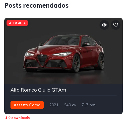
Posts recomendados
🔥 EM ALTA
Alfa Romeo Giulia GTAm
Assetto Corsa
2021
540 cv
717 nm
Traseira - RWD
Street
⬇ 9 downloads