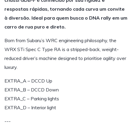
chassi GDB-F é conhecido por sua rigidez e
respostas rápidas, tornando cada curva um convite
à diversão. Ideal para quem busca o DNA rally em um
carro de rua puro e direto.
Born from Subaru’s WRC engineering philosophy, the
WRX STi Spec C Type RA is a stripped-back, weight-
reduced driver’s machine designed to prioritise agility over
luxury.
EXTRA_A – DCCD Up
EXTRA_B – DCCD Down
EXTRA_C – Parking lights
EXTRA_D – Interior light
---