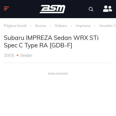
Página Inicial
Busca
Subaru
Impreza
Assetto 
Subaru IMPREZA Sedan WRX STi
Spec C Type RA [GDB-F]
2005
Sedan
PUBLICIDADE