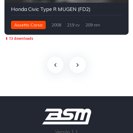
Honda Civic Type R MUGEN (FD2)
Assetto Corsa
2008
219 cv
209 nm
Dianteira - FWD
Street
⬇ 13 downloads
Versão 1.1