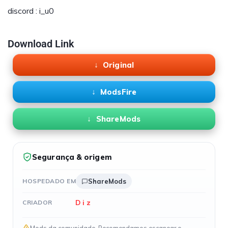
discord : i_u0
Download Link
Original
ModsFire
ShareMods
Segurança & origem
HOSPEDADO EM
ShareMods
D i z
CRIADOR