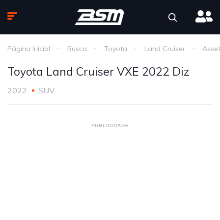
Página Inicial
Busca
Toyota
Land Cruiser
Asse
Toyota Land Cruiser VXE 2022 ‏Diz
2022
SUV
PUBLICIDADE