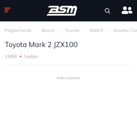
Página Inicial
Busca
Toyota
Mark II
Assetto Co
Toyota Mark 2 JZX100
1998
Sedan
PUBLICIDADE