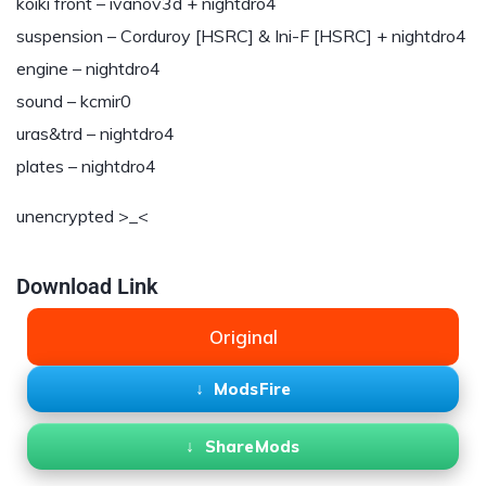
koiki front – ivanov3d + nightdro4
suspension – Corduroy [HSRC] & Ini-F [HSRC] + nightdro4
engine – nightdro4
sound – kcmir0
uras&trd – nightdro4
plates – nightdro4
unencrypted >_<
Download Link
Original
ModsFire
ShareMods