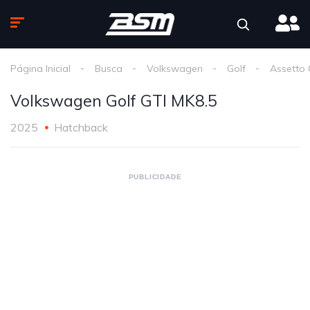
Página Inicial
Busca
Volkswagen
Golf
Assetto
Volkswagen Golf GTI MK8.5
2025
Hatchback
PUBLICIDADE