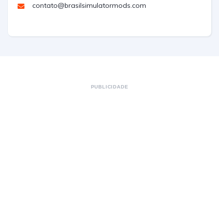
contato@brasilsimulatormods.com
PUBLICIDADE