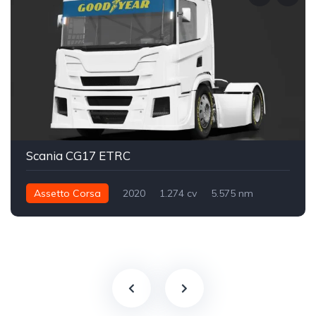
Scania CG17 ETRC
Assetto Corsa
2020
1.274 cv
5.575 nm
Traseira - RWD
ETRC
Track