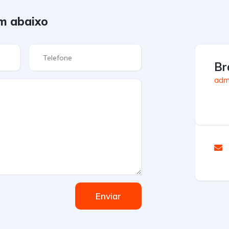
m abaixo
Br
admi
Enviar