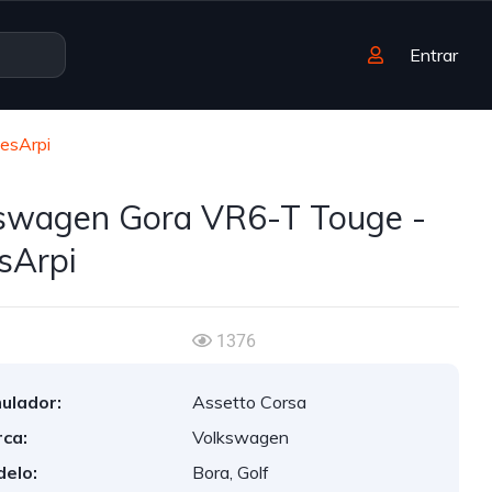
Entrar
esArpi
swagen Gora VR6-T Touge -
sArpi
1376
ulador:
Assetto Corsa
ca:
Volkswagen
elo:
Bora, Golf