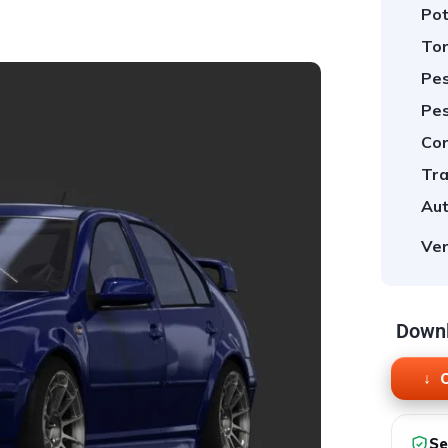
Pot
Tor
Pes
Pes
Cor
Tra
Aut
Ver
Downl
O
Se