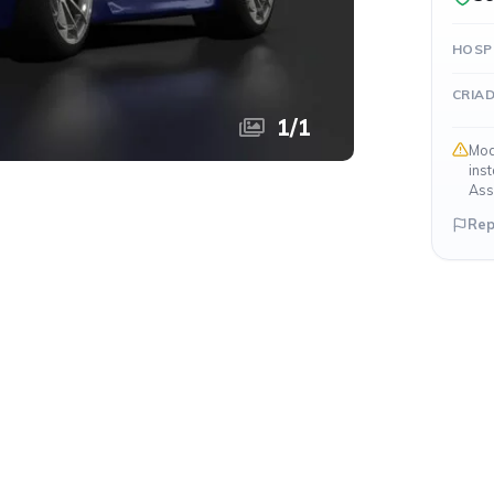
HOSP
CRIA
1
/
1
Mod
ins
Ass
Rep