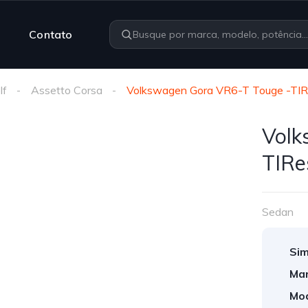
Contato
lf
Assetto Corsa
Volkswagen Gora VR6-T Touge -TIR
Volk
TIRe
Sedan
Sim
Mar
Mod