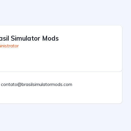
asil Simulator Mods
nistrator
contato@brasilsimulatormods.com