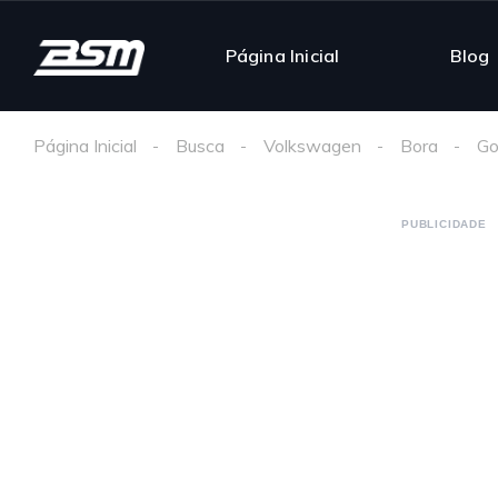
Página Inicial
Blog
Página Inicial
Busca
Volkswagen
Bora
Go
PUBLICIDADE