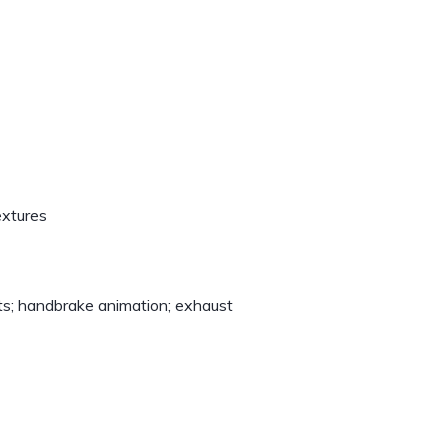
extures
ghts; handbrake animation; exhaust