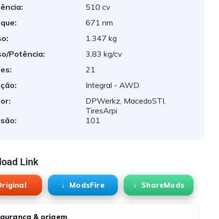
ência:
510 cv
que:
671 nm
o:
1.347 kg
o/Potência:
3,83 kg/cv
es:
21
ção:
Integral - AWD
or:
DPWerkz, MacedoSTI,
TiresArpi
são:
101
oad Link
riginal
ModsFire
ShareMods
gurança & origem