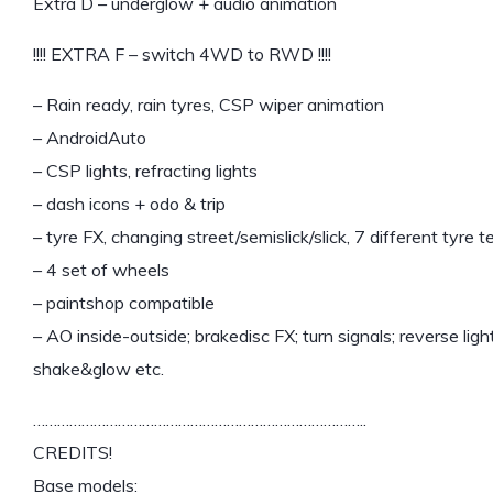
Extra D – underglow + audio animation
!!!! EXTRA F – switch 4WD to RWD !!!!
– Rain ready, rain tyres, CSP wiper animation
– AndroidAuto
– CSP lights, refracting lights
– dash icons + odo & trip
– tyre FX, changing street/semislick/slick, 7 different tyre t
– 4 set of wheels
– paintshop compatible
– AO inside-outside; brakedisc FX; turn signals; reverse li
shake&glow etc.
………………………………………………………………………..
CREDITS!
Base models: