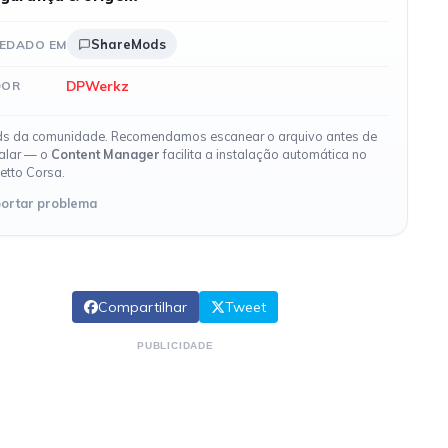
ShareMods
EDADO EM
DPWerkz
DOR
s da comunidade. Recomendamos escanear o arquivo antes de
talar — o
Content Manager
facilita a instalação automática no
etto Corsa.
ortar problema
Compartilhar
Tweet
PUBLICIDADE