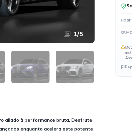
Se
HOSP
CRIA
1
/
5
Mod
ins
Ass
Rep
o aliado à performance bruta. Desfrute
avançados enquanto acelera este potente