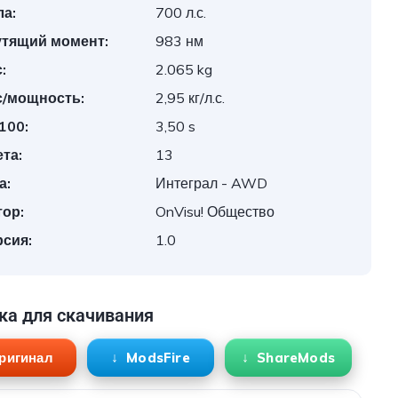
а:
700 л.с.
утящий момент:
983 нм
:
2.065 kg
с/мощность:
2,95 кг/л.с.
 100:
3,50 s
та:
13
а:
Интеграл - AWD
ор:
OnVisu! Общество
сия:
1.0
ка для скачивания
ригинал
ModsFire
ShareMods