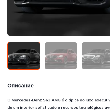
Описание
O Mercedes-Benz S63 AMG é o ápice do luxo executiv
de um interior sofisticado e recursos tecnológicos 