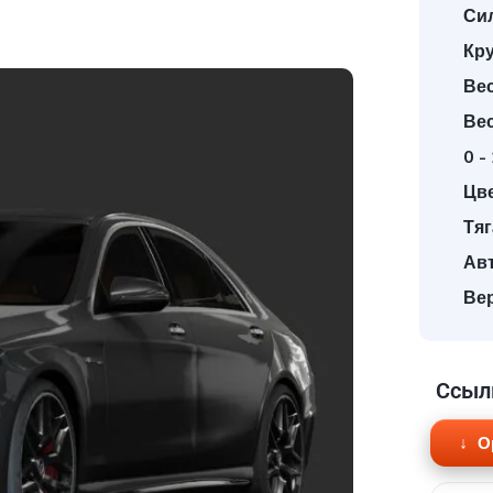
Сил
Кр
Вес
Ве
0 -
Цве
Тяг
Авт
Вер
Ссыл
О