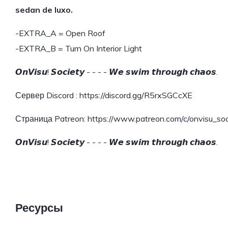
sedan de luxo.
-EXTRA_A = Open Roof
-EXTRA_B = Turn On Interior Light
𝙊𝙣𝙑𝙞𝙨𝙪! 𝙎𝙤𝙘𝙞𝙚𝙩𝙮 - - - - 𝙒𝙚 𝙨𝙬𝙞𝙢 𝙩𝙝𝙧𝙤𝙪𝙜𝙝 𝙘𝙝𝙖𝙤𝙨.
Сервер Discord : https://discord.gg/R5rxSGCcXE
Страница Patreon: https://www.patreon.com/c/onvisu_soc
𝙊𝙣𝙑𝙞𝙨𝙪! 𝙎𝙤𝙘𝙞𝙚𝙩𝙮 - - - - 𝙒𝙚 𝙨𝙬𝙞𝙢 𝙩𝙝𝙧𝙤𝙪𝙜𝙝 𝙘𝙝𝙖𝙤𝙨.
Ресурсы