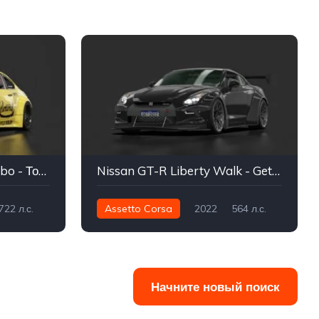
BMW M3 E92 - M50 Turbo - Тони Муниврана
Nissan GT-R Liberty Walk - GetTurbo (FAST) [TEST]
722 л.с.
Assetto Corsa
2022
564 л.с.
Дрейф
481 нм
Интеграл - AWD
Улица
Начните новый поиск