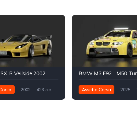
SX-R Veilside 2002
Corsa
2002
423 л.с.
Assetto Corsa
2025
Задний - RWD
Улица
776 нм
Задний - RWD