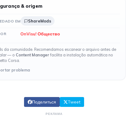
gurança & origem
ShareMods
EDADO EM
OnVisu! Общество
DOR
s da comunidade. Recomendamos escanear o arquivo antes de
talar — o
Content Manager
facilita a instalação automática no
etto Corsa.
ortar problema
Поделиться
Tweet
РЕКЛАМА