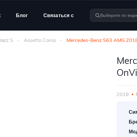
к
Блог
Связаться с
ласс S
Assetto Corsa
Mercedes-Benz S63 AMG 2018 |
Merc
OnVi
2018
Си
Бр
Мо