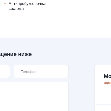
-
Антипробуксовочная
система
бщение ниже
Мо
адм