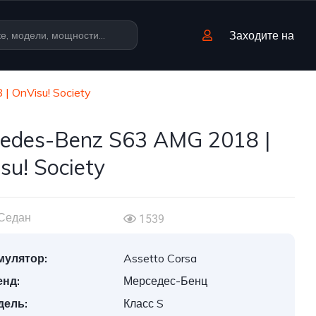
Заходите на
 OnVisu! Society
edes-Benz S63 AMG 2018 |
su! Society
Седан
1539
мулятор:
Assetto Corsa
енд:
Мерседес-Бенц
дель:
Класс S