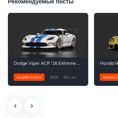
Рекомендуемые посты
Dodge Viper ACR '16 Extreme Package | SWRVN '17
Honda N
Assetto Corsa
2016
921 л.с.
Assetto 
913 нм
Задний - RWD
Улица
447 нм
Трек